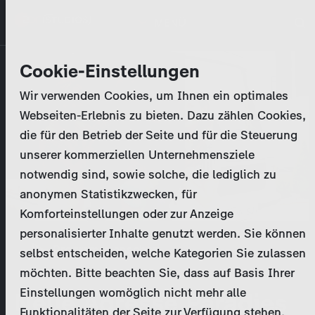
Direkt
MENÜ
zum
Inhalt
Unternehmen
Cookie-Einstellungen
Wir verwenden Cookies, um Ihnen ein optimales
Aktivitäten
Webseiten-Erlebnis zu bieten. Dazu zählen Cookies,
die für den Betrieb der Seite und für die Steuerung
Programmkatalog
unserer kommerziellen Unternehmensziele
notwendig sind, sowie solche, die lediglich zu
Aktuelles
anonymen Statistikzwecken, für
Komforteinstellungen oder zur Anzeige
EN
personalisierter Inhalte genutzt werden. Sie können
Programm ansehen
selbst entscheiden, welche Kategorien Sie zulassen
Registrieren
möchten. Bitte beachten Sie, dass auf Basis Ihrer
Einstellungen womöglich nicht mehr alle
Neue Adresse Paradies
Login
Funktionalitäten der Seite zur Verfügung stehen.