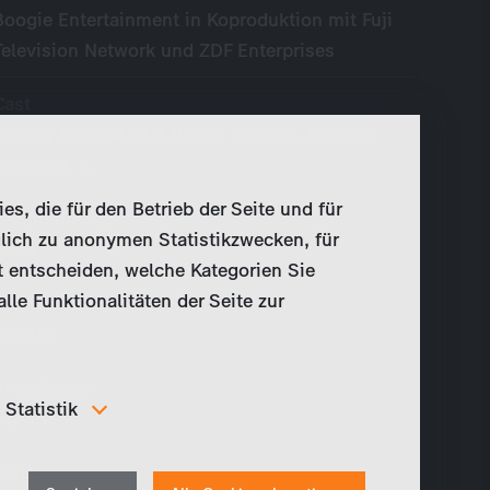
Boogie Entertainment in Koproduktion mit Fuji
Television Network und ZDF Enterprises
Cast
Tommy Bastow, Mel Raido, Teo Yoo, Samuel
Jordan a. o.
, die für den Betrieb der Seite und für
Produktionsjahr
lich zu anonymen Statistikzwecken, für
2021
t entscheiden, welche Kategorien Sie
le Funktionalitäten der Seite zur
Originalsprache
English
Broadcaster
Statistik
Fuji TV
Um unser Angebot und unsere Webseite weiter zu
verbessern, erfassen wir anonymisierte Daten für
Writer
Withdraw
Statistiken und Analysen. Mithilfe dieser Cookies