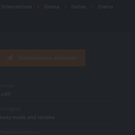
International
Drama
Series
Drama
Informationen anfordern
Format
1×45’
Verfügbar
ready-made and remake
Produktionsfirma