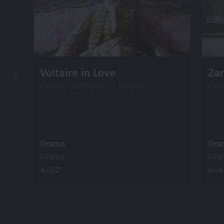
Voltaire in Love
Zar
Online verfügbar: 2 Folgen
Onl
Drama
Dra
Drama
Dra
4×52’
6×4