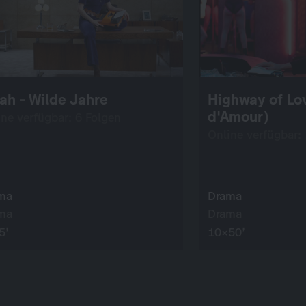
ah - Wilde Jahre
Highway of Lo
d'Amour)
ine verfügbar: 6 Folgen
Online verfügbar:
ma
Drama
ma
Drama
5’
10×50’