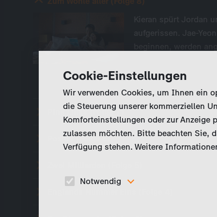
Zum Wohle aller (Folge 8)
Kieran spürt Jordan u
aufgerissen. Jae-Yeon
beginnen, werden ang
Cookie-Einstellungen
Wir verwenden Cookies, um Ihnen ein opt
die Steuerung unserer kommerziellen Un
Pine Links (Folge 7)
Komforteinstellungen oder zur Anzeige p
zulassen möchten. Bitte beachten Sie, da
Positiv (Folge 6)
Verfügung stehen. Weitere Informationen
Zwei Milliarden (Folge 5)
Notwendig
Englands Nummer Eins (Folge 4)
Diese Cookies sind für den Betrieb der Seite
unbedingt notwendig und ermöglichen beispielswe
sicherheitsrelevante Funktionalitäten.