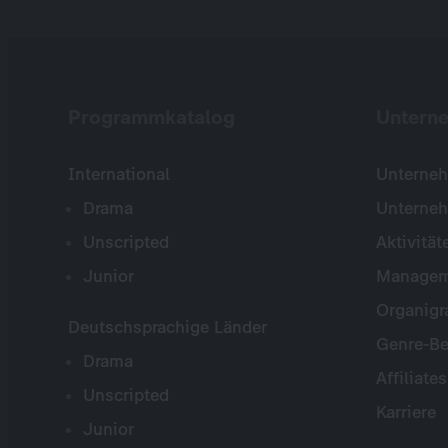
Programmkatalog
Untern
International
Unterneh
Drama
Unterne
Unscripted
Aktivität
Junior
Managem
Organig
Deutschsprachige Länder
Genre-Be
Drama
Affiliates
Unscripted
Karriere
Junior