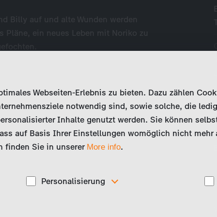
nd Billy auf und alte Wunden werden
s Pläne, ein neues Leben mit Noriko zu
efochten.
imales Webseiten-Erlebnis zu bieten. Dazu zählen Cookies
ternehmensziele notwendig sind, sowie solche, die ledig
ersonalisierter Inhalte genutzt werden. Sie können selbs
ss auf Basis Ihrer Einstellungen womöglich nicht mehr al
 finden Sie in unserer
.
More info
Personalisierung
Diese Cookies werden genutzt, um Ihnen
ise
personalisierte Inhalte, passend zu Ihren Interessen
anzuzeigen. Somit können wir Ihnen Angebote