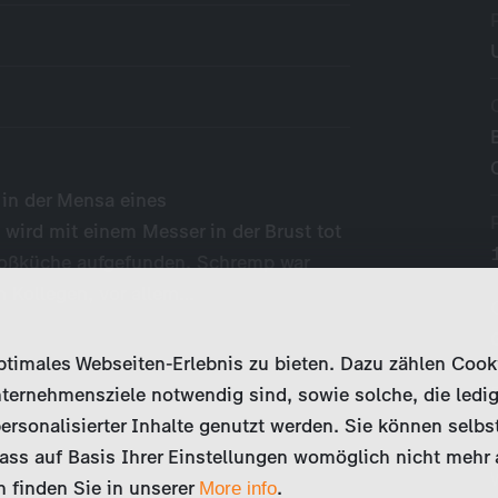
in der Mensa eines
wird mit einem Messer in der Brust tot
roßküche aufgefunden. Schremp war
en Kollegen, vor allem…
imales Webseiten-Erlebnis zu bieten. Dazu zählen Cookies
ternehmensziele notwendig sind, sowie solche, die ledig
ersonalisierter Inhalte genutzt werden. Sie können selbs
ss auf Basis Ihrer Einstellungen womöglich nicht mehr al
 finden Sie in unserer
.
More info