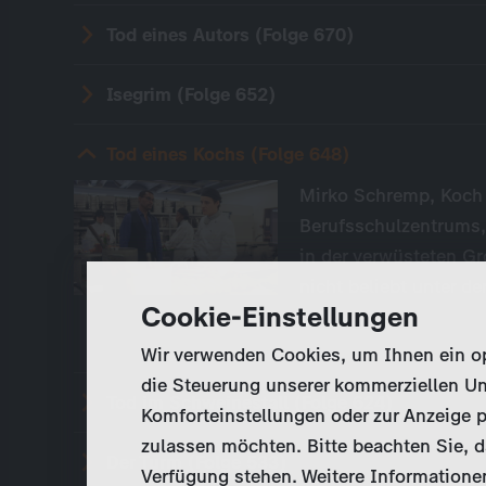
Tod eines Autors (Folge 670)
Isegrim (Folge 652)
Tod eines Kochs (Folge 648)
Mirko Schremp, Koch 
Berufsschulzentrums, 
in der verwüsteten G
nicht beliebt unter d
Cookie-Einstellungen
Wir verwenden Cookies, um Ihnen ein opt
die Steuerung unserer kommerziellen Un
Tod im Schweinestall (Folge 624)
Komforteinstellungen oder zur Anzeige p
zulassen möchten. Bitte beachten Sie, da
Der Turm (Folge 533)
Verfügung stehen. Weitere Informationen