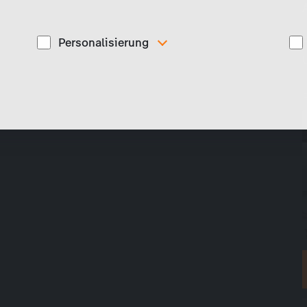
Personalisierung
Diese Cookies werden genutzt, um Ihnen
ise
personalisierte Inhalte, passend zu Ihren Interessen
anzuzeigen. Somit können wir Ihnen Angebote
präsentieren, die für Sie besonders relevant sind, z.B.
Stellenanzeigen.