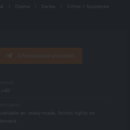
al
Drama
Series
Crime + Suspense
Informationen anfordern
Format
1×45’
Verfügbar
Available as: ready-made, format rights on
demand