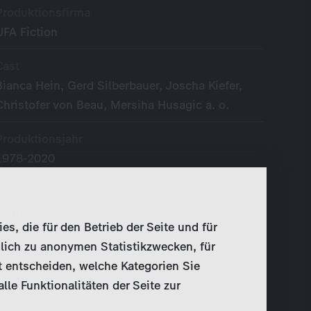
Produktionsfirma
UFA Fiction
Cast
Bianca Hein, Gerd Silberbauer, Joscha Kiefer,
Christofer von Beau, Mersiha Husagic a. o.
Produktionsjahr
1978-2020
Originalsprache
German
, die für den Betrieb der Seite und für
Broadcaster
lich zu anonymen Statistikzwecken, für
ZDF
t entscheiden, welche Kategorien Sie
le Funktionalitäten der Seite zur
Writer