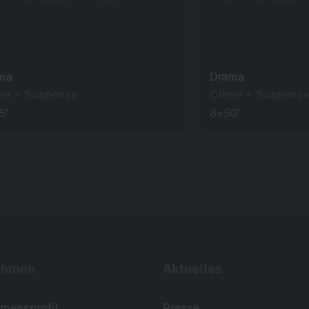
ma
Drama
me + Suspense
Crime + Suspense
5’
8×50’
ehmen
Aktuelles
mensprofil
Presse