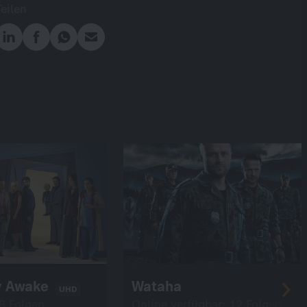
Teilen
y Awake
Wataha
UHD
 8 Folgen
Online verfügbar: 12 Folgen