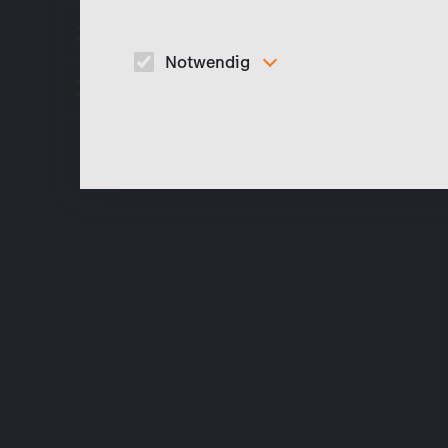
Amok (Folge 414)
Notwendig
Endstation Hoffnung (Folge 399)
Diese Cookies sind für den Betrieb der Seite
unbedingt notwendig und ermöglichen beispielswe
sicherheitsrelevante Funktionalitäten.