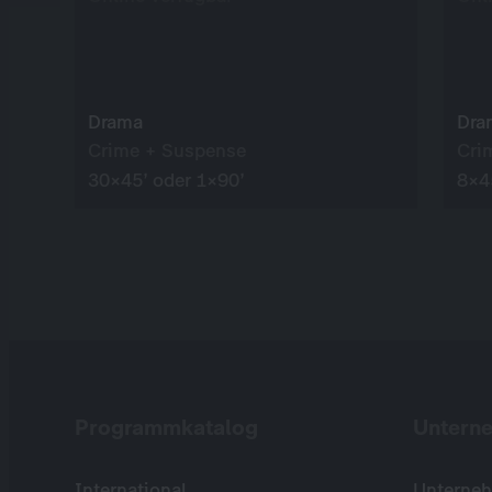
Drama
Dra
Crime + Suspense
Cri
30×45’ oder 1×90’
8×4
Programmkatalog
Untern
International
Unterneh