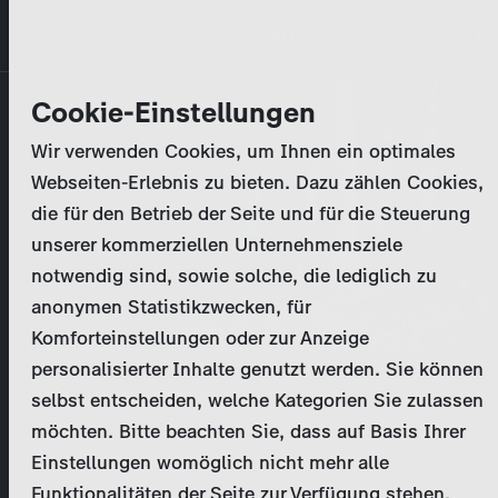
Direkt
MENÜ
zum
Inhalt
Unternehmen
Cookie-Einstellungen
Wir verwenden Cookies, um Ihnen ein optimales
Aktivitäten
Webseiten-Erlebnis zu bieten. Dazu zählen Cookies,
die für den Betrieb der Seite und für die Steuerung
Programmkatalog
unserer kommerziellen Unternehmensziele
notwendig sind, sowie solche, die lediglich zu
Aktuelles
anonymen Statistikzwecken, für
Komforteinstellungen oder zur Anzeige
EN
personalisierter Inhalte genutzt werden. Sie können
Trailer ansehen
selbst entscheiden, welche Kategorien Sie zulassen
Registrieren
möchten. Bitte beachten Sie, dass auf Basis Ihrer
Folge ansehen
Einstellungen womöglich nicht mehr alle
Login
Funktionalitäten der Seite zur Verfügung stehen.