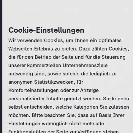
Direkt
MENÜ
zum
Inhalt
Unternehmen
Cookie-Einstellungen
Wir verwenden Cookies, um Ihnen ein optimales
Aktivitäten
Webseiten-Erlebnis zu bieten. Dazu zählen Cookies,
die für den Betrieb der Seite und für die Steuerung
Programmkatalog
unserer kommerziellen Unternehmensziele
notwendig sind, sowie solche, die lediglich zu
Aktuelles
anonymen Statistikzwecken, für
Komforteinstellungen oder zur Anzeige
EN
personalisierter Inhalte genutzt werden. Sie können
Trailer ansehen
selbst entscheiden, welche Kategorien Sie zulassen
Registrieren
möchten. Bitte beachten Sie, dass auf Basis Ihrer
Folge ansehen
Einstellungen womöglich nicht mehr alle
Login
Funktionalitäten der Seite zur Verfügung stehen.