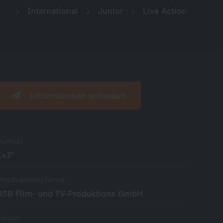
International
Junior
Live Action
Informationen anfordern
Format
1×7’
Produktionsfirma
BSB Film- und TV-Produktions GmbH
Teilen