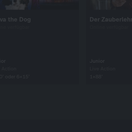
va the Dog
Der Zauberlehr
ine verfügbar
Online verfügbar
ior
Junior
 Action
Live Action
0’ oder 6×15’
1×88’