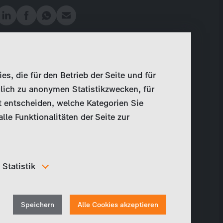
, die für den Betrieb der Seite und für
lich zu anonymen Statistikzwecken, für
t entscheiden, welche Kategorien Sie
le Funktionalitäten der Seite zur
Statistik
Um unser Angebot und unsere Webseite weiter zu
verbessern, erfassen wir anonymisierte Daten für
Withdraw
Statistiken und Analysen. Mithilfe dieser Cookies
Speichern
Alle Cookies akzeptieren
können wir beispielsweise die Besucherzahlen und den
consent
Effekt bestimmter Seiten unseres Web-Auftritts