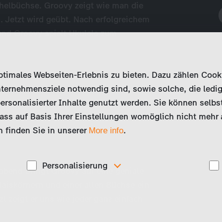
chelbüchse. Groovy zeigt wie man die
n. Jetzt wird geübt. Nach erfolgreichem
 und Groovy spielt Ukulele zum
imales Webseiten-Erlebnis zu bieten. Dazu zählen Cookies
ternehmensziele notwendig sind, sowie solche, die ledig
ersonalisierter Inhalte genutzt werden. Sie können selbs
ss auf Basis Ihrer Einstellungen womöglich nicht mehr al
 finden Sie in unserer
.
More info
Personalisierung
abend bringt Groovy auf eine geniale
Diese Cookies werden genutzt, um Ihnen
Maiskörnern und einer alten Büchse ein
ise
personalisierte Inhalte, passend zu Ihren Interessen
zt zeigt er uns wie jeder ganz einfach
anzuzeigen. Somit können wir Ihnen Angebote
präsentieren, die für Sie besonders relevant sind, z.B.
Stellenanzeigen.