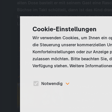
alten Dose bastelt er mit seinem Gast eine Ras
Büchse im Takt schüttelt, dann ist das Kind dra
lernen des Takts schüttelt das Kind die Büchse
Lagerfeuer-Song.
Cookie-Einstellungen
Wir verwenden Cookies, um Ihnen ein opt
die Steuerung unserer kommerziellen Un
Kugelschreiber
Komforteinstellungen oder zur Anzeige p
zulassen möchten. Bitte beachten Sie, da
Pizzaschachtel
Verfügung stehen. Weitere Informationen
Raschelbüchse
Notwendig
Ein missglückter Film
Diese Cookies sind für den Betrieb der Seite
Idee. Er zaubert aus 
unbedingt notwendig und ermöglichen beispielswe
tolles Instrument. Jet
sicherheitsrelevante Funktionalitäten.
selbst seinen…