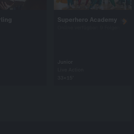
ling
Superhero Academy
Online verfügbar: 9 Folgen
Junior
Live Action
33×15’