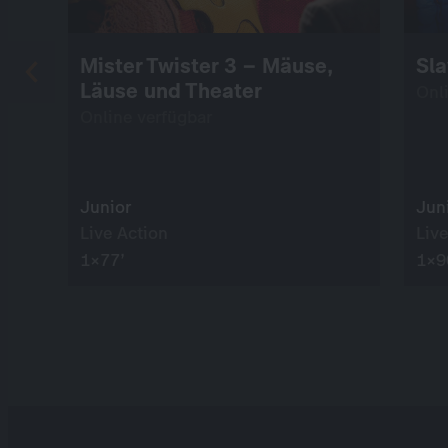
Mister Twister 3 – Mäuse,
Sla
Läuse und Theater
Onl
Online verfügbar
Junior
Jun
Live Action
Live
1×77’
1×9