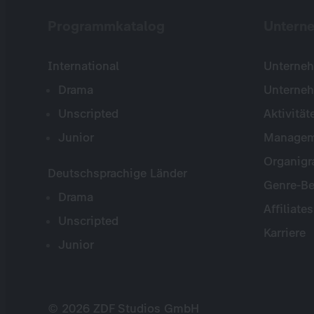
Programmkatalog
Untern
International
Unterneh
Drama
Unterne
Unscripted
Aktivität
Junior
Managem
Organig
Deutschsprachige Länder
Genre-Be
Drama
Affiliates
Unscripted
Karriere
Junior
© 2026 ZDF Studios GmbH