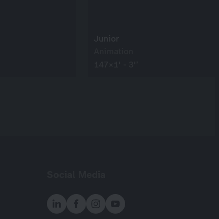
Junior
Animation
147×1' - 3'’
Social Media