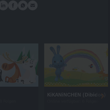
KiKANiNCHEN (Dibidoo)
 8 Folgen
Online verfügbar: 6 Folgen