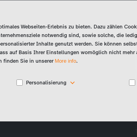
imales Webseiten-Erlebnis zu bieten. Dazu zählen Cookies
ternehmensziele notwendig sind, sowie solche, die ledig
hört, wie Paul von seinem Wandertag
ersonalisierter Inhalte genutzt werden. Sie können selbs
schließen sie auch einen Wandertag zu
ss auf Basis Ihrer Einstellungen womöglich nicht mehr al
 ganz genau wie bei Paul werden: über
 finden Sie in unserer
.
More info
ch…
Personalisierung
Diese Cookies werden genutzt, um Ihnen
ise
personalisierte Inhalte, passend zu Ihren Interessen
anzuzeigen. Somit können wir Ihnen Angebote
präsentieren, die für Sie besonders relevant sind, z.B.
Stellenanzeigen.