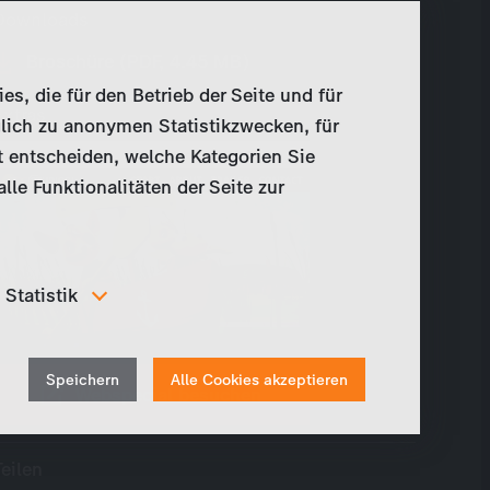
Downloads
Broschüre (PDF, 4.45 MB)
, die für den Betrieb der Seite und für
Extras
lich zu anonymen Statistikzwecken, für
t entscheiden, welche Kategorien Sie
le Funktionalitäten der Seite zur
Statistik
Um unser Angebot und unsere Webseite weiter zu
verbessern, erfassen wir anonymisierte Daten für
Withdraw
Statistiken und Analysen. Mithilfe dieser Cookies
Speichern
Alle Cookies akzeptieren
können wir beispielsweise die Besucherzahlen und den
consent
Webspecial besuchen
Effekt bestimmter Seiten unseres Web-Auftritts
ermitteln und unsere Inhalte optimieren.
Teilen