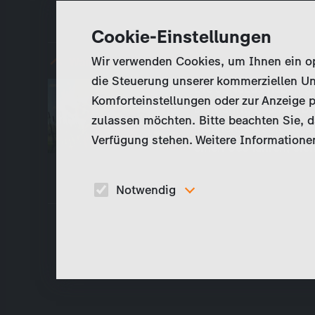
Cookie-Einstellungen
Wir verwenden Cookies, um Ihnen ein opt
Wandertag (Folge 1)
die Steuerung unserer kommerziellen Un
Die JoNaLus haben ge
Komforteinstellungen oder zur Anzeige p
schwärmt, deshalb be
zulassen möchten. Bitte beachten Sie, da
machen. Es soll alles
Verfügung stehen. Weitere Informationen
einen See fahren, si
Notwendig
Diese Cookies sind für den Betrieb der Seite
unbedingt notwendig und ermöglichen beispielswe
sicherheitsrelevante Funktionalitäten.