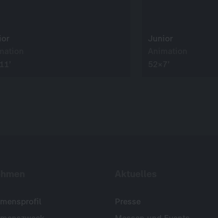
ior
Junior
mation
Animation
11’
52×7’
ehmen
Aktuelles
mensprofil
Presse
hmenszweck
Messen und Events