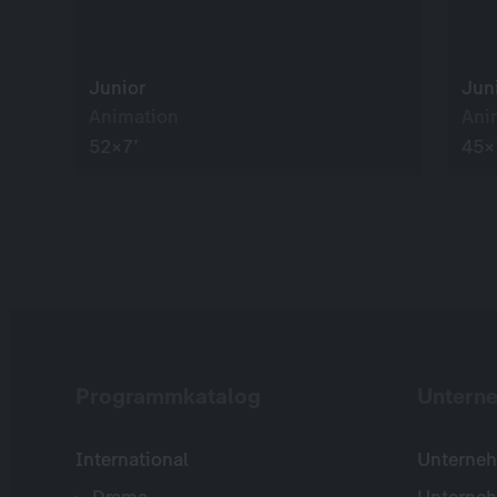
Junior
Jun
Animation
Ani
52×7’
45×
Programmkatalog
Untern
International
Unterneh
Drama
Unterne