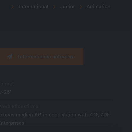
International
Junior
Animation
Informationen anfordern
Format
1×26’
Produktionsfirma
scopas medien AG in cooperation with ZDF, ZDF
Enterprises