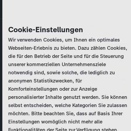
Direkt
MENÜ
zum
Inhalt
Unternehmen
Cookie-Einstellungen
Wir verwenden Cookies, um Ihnen ein optimales
Aktivitäten
Webseiten-Erlebnis zu bieten. Dazu zählen Cookies,
die für den Betrieb der Seite und für die Steuerung
Programmkatalog
unserer kommerziellen Unternehmensziele
notwendig sind, sowie solche, die lediglich zu
Aktuelles
anonymen Statistikzwecken, für
Komforteinstellungen oder zur Anzeige
EN
personalisierter Inhalte genutzt werden. Sie können
Trailer ansehen
selbst entscheiden, welche Kategorien Sie zulassen
Registrieren
möchten. Bitte beachten Sie, dass auf Basis Ihrer
Folge ansehen
Einstellungen womöglich nicht mehr alle
Login
Funktionalitäten der Seite zur Verfügung stehen.