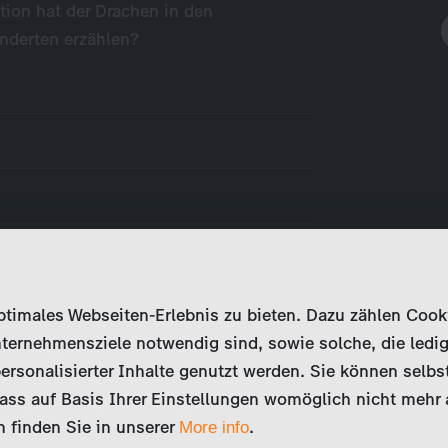
ion hat der Drachen in den
nderten erzählen?
imales Webseiten-Erlebnis zu bieten. Dazu zählen Cookies
ternehmensziele notwendig sind, sowie solche, die ledig
eam begibt sich auf die Suche nach
ersonalisierter Inhalte genutzt werden. Sie können selbs
chichten über den Drachen. In der
ss auf Basis Ihrer Einstellungen womöglich nicht mehr al
ologen eine große Menge frühzeitlicher
 finden Sie in unserer
.
 Das wirft…
More info