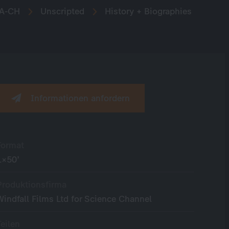
A-CH
Unscripted
History + Biographies
Informationen anfordern
Format
1×50’
Produktionsfirma
Windfall Films Ltd for Science Channel
Teilen