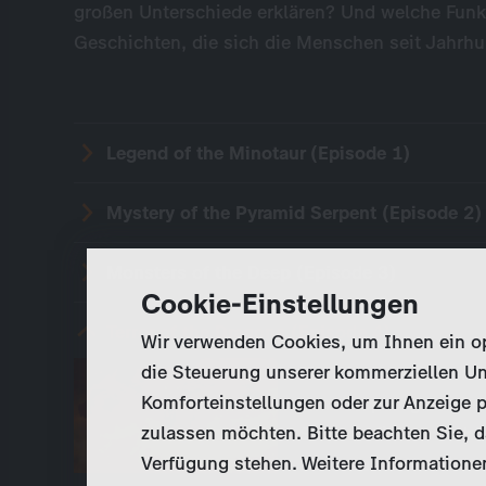
großen Unterschiede erklären? Und welche Funkt
Geschichten, die sich die Menschen seit Jahrhu
Legend of the Minotaur (Episode 1)
Mystery of the Pyramid Serpent (Episode 2)
Monsters of the Deep (Episode 3)
Cookie-Einstellungen
Terror of the Dragons (Episode 4)
Wir verwenden Cookies, um Ihnen ein opt
die Steuerung unserer kommerziellen Un
Ein Wissenschaftler-T
Komforteinstellungen oder zur Anzeige p
dem Ursprung der Ges
zulassen möchten. Bitte beachten Sie, da
Schweiz finden Archä
Verfügung stehen. Weitere Informationen
Dinosaurier-Knochen.