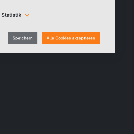
Statistik
Um unser Angebot und unsere Webseite weiter zu
verbessern, erfassen wir anonymisierte Daten für
Withdraw
Statistiken und Analysen. Mithilfe dieser Cookies
Speichern
Alle Cookies akzeptieren
können wir beispielsweise die Besucherzahlen und den
consent
Effekt bestimmter Seiten unseres Web-Auftritts
ermitteln und unsere Inhalte optimieren.