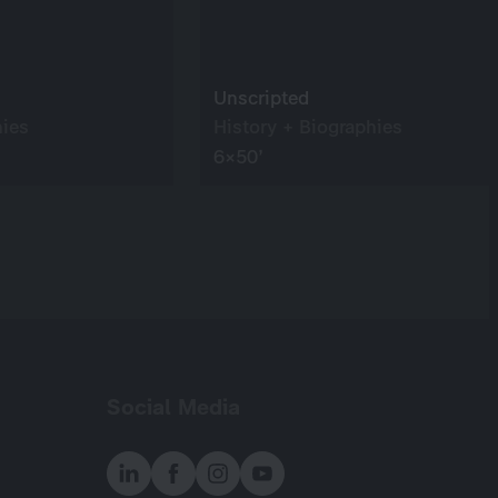
Unscripted
hies
History + Biographies
6×50’
Social Media