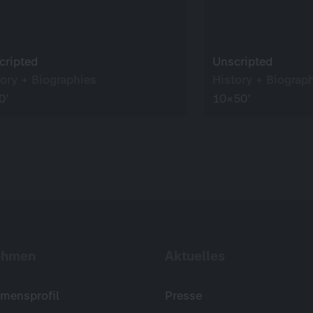
cripted
Unscripted
tory + Biographies
History + Biograp
0’
10×50’
ehmen
Aktuelles
mensprofil
Presse