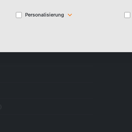
Personalisierung
Diese Cookies werden genutzt, um Ihnen
ise
personalisierte Inhalte, passend zu Ihren Interessen
anzuzeigen. Somit können wir Ihnen Angebote
präsentieren, die für Sie besonders relevant sind, z.B.
Stellenanzeigen.
)