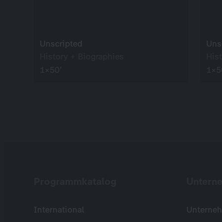
Unscripted
Uns
History + Biographies
His
1×50’
1×5
Programmkatalog
Untern
International
Unterneh