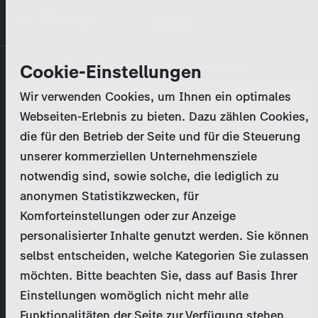
Direkt
MENÜ
zum
Inhalt
Primary
Unternehmen
Cookie-Einstellungen
Anmelden
Passwort zurücksetzen
tabs
Wir verwenden Cookies, um Ihnen ein optimales
Aktivitäten
Webseiten-Erlebnis zu bieten. Dazu zählen Cookies,
Bitte geben Sie Ihre
Zugangsdaten
ein.
die für den Betrieb der Seite und für die Steuerung
Programmkatalog
Bei weiteren Fragen kontaktieren Sie uns bitte
unserer kommerziellen Unternehmensziele
unter
marketing@zdf-studios.com
. Danke für Ihr
notwendig sind, sowie solche, die lediglich zu
Aktuelles
Interesse!
anonymen Statistikzwecken, für
Komforteinstellungen oder zur Anzeige
EN
personalisierter Inhalte genutzt werden. Sie können
E-Mail
selbst entscheiden, welche Kategorien Sie zulassen
Registrieren
möchten. Bitte beachten Sie, dass auf Basis Ihrer
Einstellungen womöglich nicht mehr alle
Passwort
Login
Funktionalitäten der Seite zur Verfügung stehen.