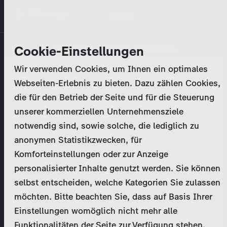
Direkt
MENÜ
zum
Inhalt
Primary
Unternehmen
Cookie-Einstellungen
Anmelden
Passwort zurücksetzen
tabs
Wir verwenden Cookies, um Ihnen ein optimales
Aktivitäten
Webseiten-Erlebnis zu bieten. Dazu zählen Cookies,
Bitte geben Sie Ihre
Zugangsdaten
ein.
die für den Betrieb der Seite und für die Steuerung
Programmkatalog
Bei weiteren Fragen kontaktieren Sie uns bitte
unserer kommerziellen Unternehmensziele
unter
marketing@zdf-studios.com
. Danke für Ihr
notwendig sind, sowie solche, die lediglich zu
Aktuelles
Interesse!
anonymen Statistikzwecken, für
Komforteinstellungen oder zur Anzeige
EN
personalisierter Inhalte genutzt werden. Sie können
E-Mail
selbst entscheiden, welche Kategorien Sie zulassen
Registrieren
möchten. Bitte beachten Sie, dass auf Basis Ihrer
Einstellungen womöglich nicht mehr alle
Passwort
Login
Funktionalitäten der Seite zur Verfügung stehen.