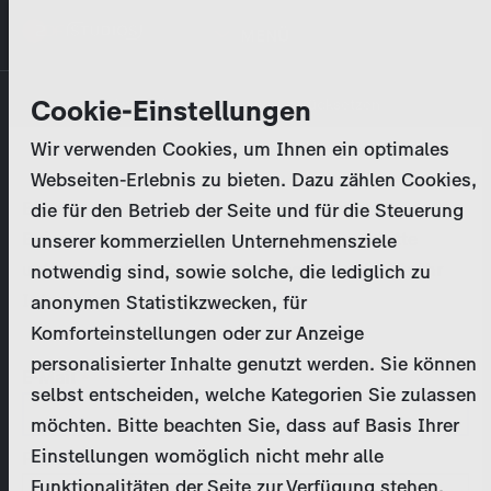
Direkt
MENÜ
zum
Inhalt
Primary
Unternehmen
Cookie-Einstellungen
Anmelden
Passwort zurücksetzen
tabs
Wir verwenden Cookies, um Ihnen ein optimales
Aktivitäten
Webseiten-Erlebnis zu bieten. Dazu zählen Cookies,
Bitte geben Sie Ihre
Zugangsdaten
ein.
die für den Betrieb der Seite und für die Steuerung
Programmkatalog
Bei weiteren Fragen kontaktieren Sie uns bitte
unserer kommerziellen Unternehmensziele
unter
marketing@zdf-studios.com
. Danke für Ihr
notwendig sind, sowie solche, die lediglich zu
Aktuelles
Interesse!
anonymen Statistikzwecken, für
Komforteinstellungen oder zur Anzeige
EN
personalisierter Inhalte genutzt werden. Sie können
E-Mail
selbst entscheiden, welche Kategorien Sie zulassen
Registrieren
möchten. Bitte beachten Sie, dass auf Basis Ihrer
Einstellungen womöglich nicht mehr alle
Passwort
Login
Funktionalitäten der Seite zur Verfügung stehen.