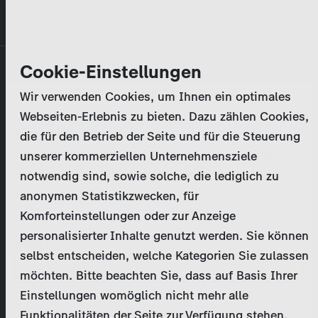
Direkt
MENÜ
zum
Inhalt
Primary
Unternehmen
Cookie-Einstellungen
Anmelden
Passwort zurücksetzen
tabs
Wir verwenden Cookies, um Ihnen ein optimales
Aktivitäten
Webseiten-Erlebnis zu bieten. Dazu zählen Cookies,
Bitte geben Sie Ihre
Zugangsdaten
ein.
die für den Betrieb der Seite und für die Steuerung
Programmkatalog
Bei weiteren Fragen kontaktieren Sie uns bitte
unserer kommerziellen Unternehmensziele
unter
marketing@zdf-studios.com
. Danke für Ihr
notwendig sind, sowie solche, die lediglich zu
Aktuelles
Interesse!
anonymen Statistikzwecken, für
Komforteinstellungen oder zur Anzeige
EN
personalisierter Inhalte genutzt werden. Sie können
E-Mail
selbst entscheiden, welche Kategorien Sie zulassen
Registrieren
möchten. Bitte beachten Sie, dass auf Basis Ihrer
Einstellungen womöglich nicht mehr alle
Passwort
Login
Funktionalitäten der Seite zur Verfügung stehen.