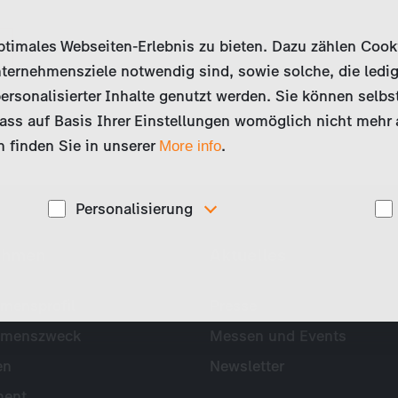
imales Webseiten-Erlebnis zu bieten. Dazu zählen Cookies
ternehmensziele notwendig sind, sowie solche, die ledig
ersonalisierter Inhalte genutzt werden. Sie können selbs
ss auf Basis Ihrer Einstellungen womöglich nicht mehr al
 finden Sie in unserer
.
More info
Personalisierung
Diese Cookies werden genutzt, um Ihnen
ehmen
Aktuelles
ise
personalisierte Inhalte, passend zu Ihren Interessen
anzuzeigen. Somit können wir Ihnen Angebote
präsentieren, die für Sie besonders relevant sind, z.B.
Stellenanzeigen.
mensprofil
Presse
hmenszweck
Messen und Events
en
Newsletter
ent