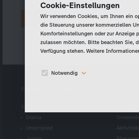
Cookie-Einstellungen
Wir verwenden Cookies, um Ihnen ein opt
Neues Passwort anfordern
die Steuerung unserer kommerziellen Un
Komforteinstellungen oder zur Anzeige p
zulassen möchten. Bitte beachten Sie, da
Verfügung stehen. Weitere Informationen
Notwendig
Diese Cookies sind für den Betrieb der Seite
Programmkatalog
Untern
unbedingt notwendig und ermöglichen beispielswe
sicherheitsrelevante Funktionalitäten.
International
Unterneh
Drama
Unterne
Unscripted
Aktivität
Junior
Managem