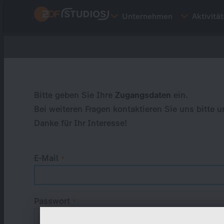
Direkt
Unternehmen
Aktivitä
zum
Inhalt
Primary
tabs
Bitte geben Sie Ihre
Zugangsdaten
ein.
Bei weiteren Fragen kontaktieren Sie uns bitte u
Danke für Ihr Interesse!
E-Mail
Passwort