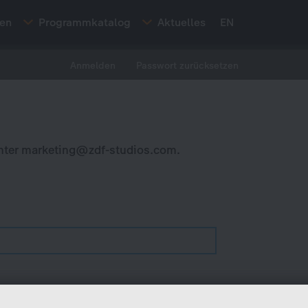
ten
Programmkatalog
Aktuelles
EN
Anmelden
Passwort zurücksetzen
nter
marketing@zdf-studios.com
.