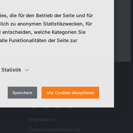
, die für den Betrieb der Seite und für
lich zu anonymen Statistikzwecken, für
t entscheiden, welche Kategorien Sie
le Funktionalitäten der Seite zur
Statistik
Um unser Angebot und unsere Webseite weiter zu
Social Media
verbessern, erfassen wir anonymisierte Daten für
Withdraw
Statistiken und Analysen. Mithilfe dieser Cookies
Speichern
Alle Cookies akzeptieren
können wir beispielsweise die Besucherzahlen und den
consent
Effekt bestimmter Seiten unseres Web-Auftritts
ermitteln und unsere Inhalte optimieren.
Impressum
Meta
Datenschutzerklärung