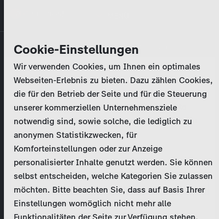
Direkt
MENÜ
zum
Inhalt
Primary
Unternehmen
Cookie-Einstellungen
Anmelden
Passwort zurücksetzen
tabs
Wir verwenden Cookies, um Ihnen ein optimales
Aktivitäten
Webseiten-Erlebnis zu bieten. Dazu zählen Cookies,
Bitte geben Sie Ihre
Zugangsdaten
ein.
die für den Betrieb der Seite und für die Steuerung
Programmkatalog
Bei weiteren Fragen kontaktieren Sie uns bitte
unserer kommerziellen Unternehmensziele
unter
marketing@zdf-studios.com
. Danke für Ihr
notwendig sind, sowie solche, die lediglich zu
Aktuelles
Interesse!
anonymen Statistikzwecken, für
Komforteinstellungen oder zur Anzeige
EN
personalisierter Inhalte genutzt werden. Sie können
E-Mail
selbst entscheiden, welche Kategorien Sie zulassen
Registrieren
möchten. Bitte beachten Sie, dass auf Basis Ihrer
Einstellungen womöglich nicht mehr alle
Passwort
Login
Funktionalitäten der Seite zur Verfügung stehen.