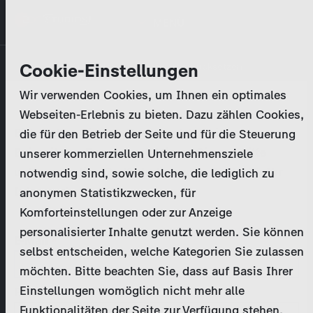
Direkt
MENÜ
zum
Inhalt
Primary
Unternehmen
Cookie-Einstellungen
Anmelden
Passwort zurücksetzen
tabs
Wir verwenden Cookies, um Ihnen ein optimales
Aktivitäten
Webseiten-Erlebnis zu bieten. Dazu zählen Cookies,
Bitte geben Sie Ihre
Zugangsdaten
ein.
die für den Betrieb der Seite und für die Steuerung
Programmkatalog
Bei weiteren Fragen kontaktieren Sie uns bitte
unserer kommerziellen Unternehmensziele
unter
marketing@zdf-studios.com
. Danke für Ihr
notwendig sind, sowie solche, die lediglich zu
Aktuelles
Interesse!
anonymen Statistikzwecken, für
Komforteinstellungen oder zur Anzeige
EN
personalisierter Inhalte genutzt werden. Sie können
E-Mail
selbst entscheiden, welche Kategorien Sie zulassen
Registrieren
möchten. Bitte beachten Sie, dass auf Basis Ihrer
Einstellungen womöglich nicht mehr alle
Passwort
Login
Funktionalitäten der Seite zur Verfügung stehen.