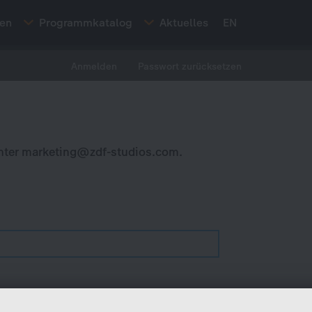
ten
Programmkatalog
Aktuelles
EN
Anmelden
Passwort zurücksetzen
nter
marketing@zdf-studios.com
.