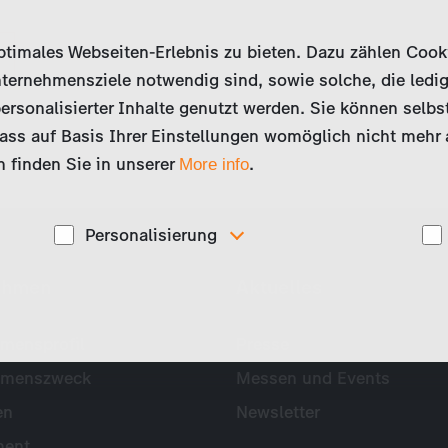
imales Webseiten-Erlebnis zu bieten. Dazu zählen Cookies
ternehmensziele notwendig sind, sowie solche, die ledig
ersonalisierter Inhalte genutzt werden. Sie können selbs
ss auf Basis Ihrer Einstellungen womöglich nicht mehr al
 finden Sie in unserer
.
More info
Personalisierung
Diese Cookies werden genutzt, um Ihnen
ehmen
Aktuelles
ise
personalisierte Inhalte, passend zu Ihren Interessen
anzuzeigen. Somit können wir Ihnen Angebote
präsentieren, die für Sie besonders relevant sind, z.B.
Stellenanzeigen.
mensprofil
Presse
hmenszweck
Messen und Events
en
Newsletter
ent