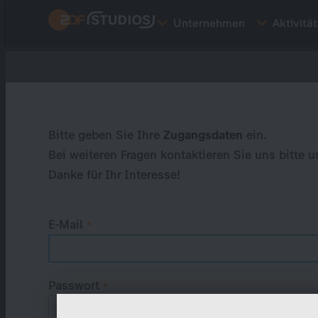
Direkt
Unternehmen
Aktivitä
zum
Inhalt
Primary
tabs
Bitte geben Sie Ihre
Zugangsdaten
ein.
Bei weiteren Fragen kontaktieren Sie uns bitte u
Danke für Ihr Interesse!
E-Mail
Passwort