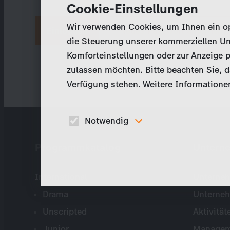
Cookie-Einstellungen
Wir verwenden Cookies, um Ihnen ein opt
Neues Passwort anfordern
die Steuerung unserer kommerziellen Un
Komforteinstellungen oder zur Anzeige p
zulassen möchten. Bitte beachten Sie, da
Verfügung stehen. Weitere Informationen
Notwendig
Diese Cookies sind für den Betrieb der Seite
Programmkatalog
Untern
unbedingt notwendig und ermöglichen beispielswe
sicherheitsrelevante Funktionalitäten.
International
Unterneh
Drama
Unterne
Unscripted
Aktivität
Junior
Managem