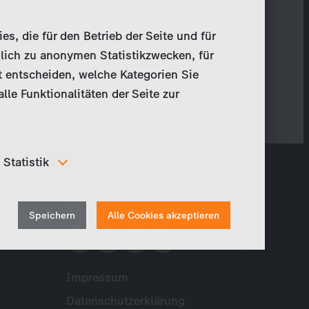
, die für den Betrieb der Seite und für
lich zu anonymen Statistikzwecken, für
t entscheiden, welche Kategorien Sie
le Funktionalitäten der Seite zur
Statistik
Um unser Angebot und unsere Webseite weiter zu
Social Media
verbessern, erfassen wir anonymisierte Daten für
Withdraw
Statistiken und Analysen. Mithilfe dieser Cookies
Speichern
Alle Cookies akzeptieren
können wir beispielsweise die Besucherzahlen und den
consent
Effekt bestimmter Seiten unseres Web-Auftritts
ermitteln und unsere Inhalte optimieren.
Impressum
Meta
Datenschutzerklärung