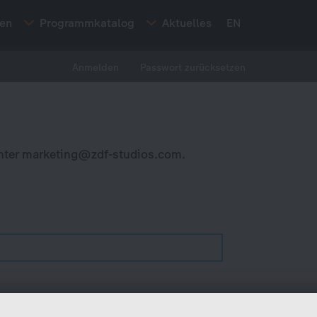
ten
Programmkatalog
Aktuelles
EN
Anmelden
Passwort zurücksetzen
nter
marketing@zdf-studios.com
.