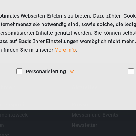
imales Webseiten-Erlebnis zu bieten. Dazu zählen Cookies
ternehmensziele notwendig sind, sowie solche, die ledig
ersonalisierter Inhalte genutzt werden. Sie können selbs
ss auf Basis Ihrer Einstellungen womöglich nicht mehr al
 finden Sie in unserer
.
More info
Personalisierung
Diese Cookies werden genutzt, um Ihnen
ehmen
Aktuelles
ise
personalisierte Inhalte, passend zu Ihren Interessen
anzuzeigen. Somit können wir Ihnen Angebote
präsentieren, die für Sie besonders relevant sind, z.B.
Stellenanzeigen.
mensprofil
Presse
hmenszweck
Messen und Events
en
Newsletter
ent