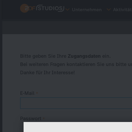
Direkt
Unternehmen
Aktivitä
zum
Inhalt
Primary
tabs
Bitte geben Sie Ihre
Zugangsdaten
ein.
Bei weiteren Fragen kontaktieren Sie uns bitte u
Danke für Ihr Interesse!
E-Mail
Passwort