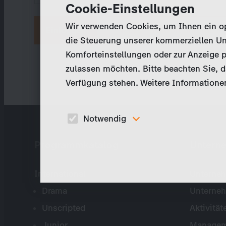
Cookie-Einstellungen
Wir verwenden Cookies, um Ihnen ein opt
Neues Passwort anfordern
die Steuerung unserer kommerziellen Un
Komforteinstellungen oder zur Anzeige p
zulassen möchten. Bitte beachten Sie, da
Verfügung stehen. Weitere Informationen
Notwendig
Diese Cookies sind für den Betrieb der Seite
Programmkatalog
Untern
unbedingt notwendig und ermöglichen beispielswe
sicherheitsrelevante Funktionalitäten.
International
Unterneh
Drama
Unterne
Unscripted
Aktivität
Junior
Managem