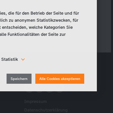
, die für den Betrieb der Seite und für
lich zu anonymen Statistikzwecken, für
t entscheiden, welche Kategorien Sie
le Funktionalitäten der Seite zur
Statistik
Um unser Angebot und unsere Webseite weiter zu
Social Media
verbessern, erfassen wir anonymisierte Daten für
Withdraw
Statistiken und Analysen. Mithilfe dieser Cookies
Speichern
Alle Cookies akzeptieren
können wir beispielsweise die Besucherzahlen und den
consent
Effekt bestimmter Seiten unseres Web-Auftritts
ermitteln und unsere Inhalte optimieren.
Impressum
Meta
Datenschutzerklärung