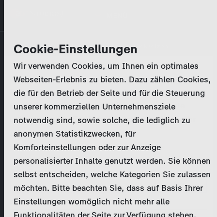
Direkt
MENÜ
zum
Inhalt
Primary
Unternehmen
Cookie-Einstellungen
Anmelden
Passwort zurücksetzen
tabs
Wir verwenden Cookies, um Ihnen ein optimales
Aktivitäten
Webseiten-Erlebnis zu bieten. Dazu zählen Cookies,
Bitte geben Sie Ihre
Zugangsdaten
ein.
die für den Betrieb der Seite und für die Steuerung
Programmkatalog
Bei weiteren Fragen kontaktieren Sie uns bitte
unserer kommerziellen Unternehmensziele
unter
marketing@zdf-studios.com
. Danke für Ihr
notwendig sind, sowie solche, die lediglich zu
Aktuelles
Interesse!
anonymen Statistikzwecken, für
Komforteinstellungen oder zur Anzeige
EN
personalisierter Inhalte genutzt werden. Sie können
E-Mail
selbst entscheiden, welche Kategorien Sie zulassen
Registrieren
möchten. Bitte beachten Sie, dass auf Basis Ihrer
Einstellungen womöglich nicht mehr alle
Passwort
Login
Funktionalitäten der Seite zur Verfügung stehen.