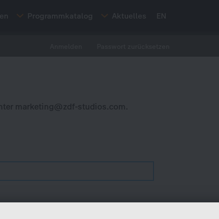
ten
Programmkatalog
Aktuelles
EN
Anmelden
Passwort zurücksetzen
nter
marketing@zdf-studios.com
.