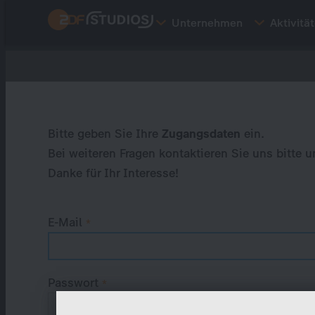
Direkt
Unternehmen
Aktivitä
zum
Inhalt
Primary
tabs
Bitte geben Sie Ihre
Zugangsdaten
ein.
Bei weiteren Fragen kontaktieren Sie uns bitte u
Danke für Ihr Interesse!
E-Mail
Passwort