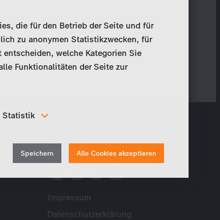
, die für den Betrieb der Seite und für
lich zu anonymen Statistikzwecken, für
t entscheiden, welche Kategorien Sie
le Funktionalitäten der Seite zur
Statistik
Um unser Angebot und unsere Webseite weiter zu
Social Media
verbessern, erfassen wir anonymisierte Daten für
Withdraw
Statistiken und Analysen. Mithilfe dieser Cookies
Speichern
Alle Cookies akzeptieren
können wir beispielsweise die Besucherzahlen und den
consent
Effekt bestimmter Seiten unseres Web-Auftritts
ermitteln und unsere Inhalte optimieren.
Impressum
Meta
Datenschutzerklärung