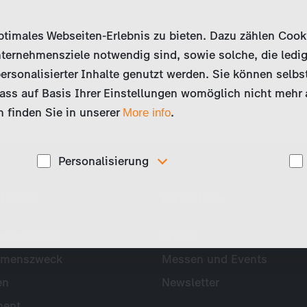
imales Webseiten-Erlebnis zu bieten. Dazu zählen Cookies
ternehmensziele notwendig sind, sowie solche, die ledig
ersonalisierter Inhalte genutzt werden. Sie können selbs
ss auf Basis Ihrer Einstellungen womöglich nicht mehr al
 finden Sie in unserer
.
More info
Personalisierung
Diese Cookies werden genutzt, um Ihnen
ehmen
Aktuelles
ise
personalisierte Inhalte, passend zu Ihren Interessen
anzuzeigen. Somit können wir Ihnen Angebote
präsentieren, die für Sie besonders relevant sind, z.B.
Stellenanzeigen.
mensprofil
Presse
hmenszweck
Messen und Events
en
Newsletter
ent