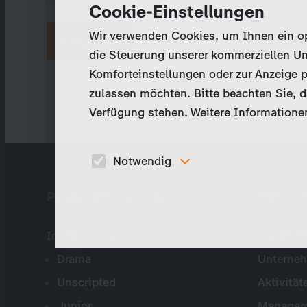
Cookie-Einstellungen
Wir verwenden Cookies, um Ihnen ein opt
Neues Passwort anfordern
die Steuerung unserer kommerziellen Un
Komforteinstellungen oder zur Anzeige p
zulassen möchten. Bitte beachten Sie, da
Verfügung stehen. Weitere Informationen
Notwendig
Diese Cookies sind für den Betrieb der Seite
Programmkatalog
Untern
unbedingt notwendig und ermöglichen beispielswe
sicherheitsrelevante Funktionalitäten.
International
Unterneh
Drama
Unterne
Unscripted
Aktivität
Junior
Managem