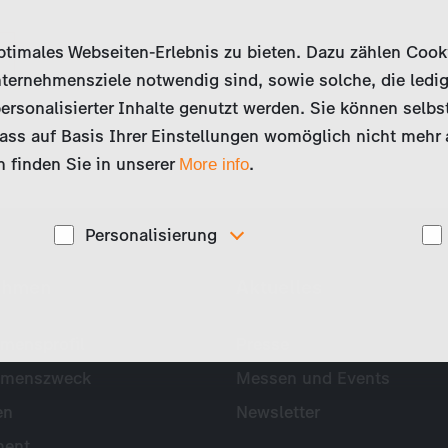
imales Webseiten-Erlebnis zu bieten. Dazu zählen Cookies
ternehmensziele notwendig sind, sowie solche, die ledig
ersonalisierter Inhalte genutzt werden. Sie können selbs
ss auf Basis Ihrer Einstellungen womöglich nicht mehr al
 finden Sie in unserer
.
More info
Personalisierung
Diese Cookies werden genutzt, um Ihnen
ehmen
Aktuelles
ise
personalisierte Inhalte, passend zu Ihren Interessen
anzuzeigen. Somit können wir Ihnen Angebote
präsentieren, die für Sie besonders relevant sind, z.B.
Stellenanzeigen.
mensprofil
Presse
hmenszweck
Messen und Events
en
Newsletter
ent