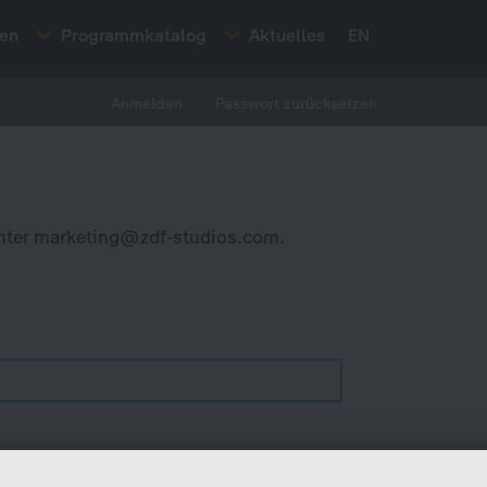
ten
Programmkatalog
Aktuelles
EN
Anmelden
Passwort zurücksetzen
nter
marketing@zdf-studios.com
.