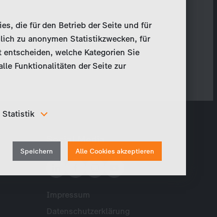
, die für den Betrieb der Seite und für
lich zu anonymen Statistikzwecken, für
t entscheiden, welche Kategorien Sie
le Funktionalitäten der Seite zur
Statistik
Um unser Angebot und unsere Webseite weiter zu
Social Media
verbessern, erfassen wir anonymisierte Daten für
Withdraw
Statistiken und Analysen. Mithilfe dieser Cookies
Speichern
Alle Cookies akzeptieren
können wir beispielsweise die Besucherzahlen und den
consent
Effekt bestimmter Seiten unseres Web-Auftritts
ermitteln und unsere Inhalte optimieren.
Impressum
Meta
Datenschutzerklärung