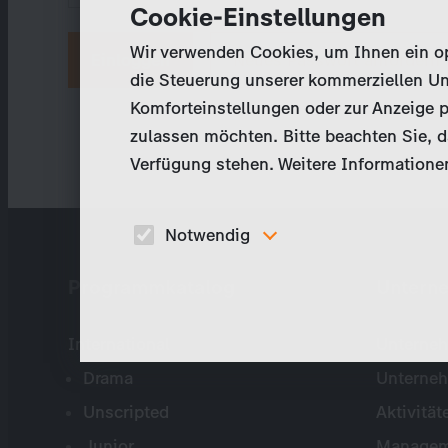
Cookie-Einstellungen
Wir verwenden Cookies, um Ihnen ein opt
Neues Passwort anfordern
die Steuerung unserer kommerziellen Un
Komforteinstellungen oder zur Anzeige p
zulassen möchten. Bitte beachten Sie, da
Verfügung stehen. Weitere Informationen
Notwendig
Diese Cookies sind für den Betrieb der Seite
Programmkatalog
Untern
unbedingt notwendig und ermöglichen beispielswe
sicherheitsrelevante Funktionalitäten.
International
Unterneh
Drama
Unterne
Unscripted
Aktivität
Junior
Managem