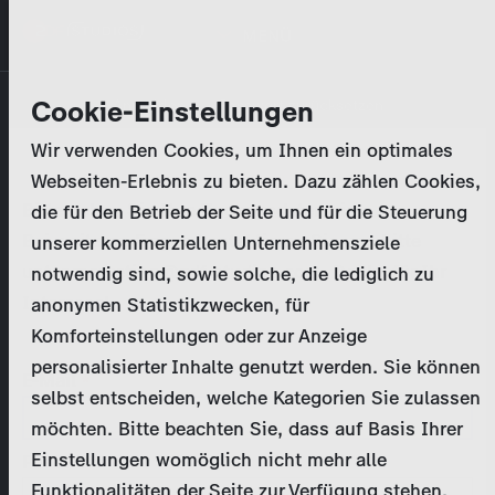
Direkt
MENÜ
zum
Inhalt
Primary
Unternehmen
Cookie-Einstellungen
Anmelden
Passwort zurücksetzen
tabs
Wir verwenden Cookies, um Ihnen ein optimales
Aktivitäten
Webseiten-Erlebnis zu bieten. Dazu zählen Cookies,
Bitte geben Sie Ihre
Zugangsdaten
ein.
die für den Betrieb der Seite und für die Steuerung
Programmkatalog
Bei weiteren Fragen kontaktieren Sie uns bitte
unserer kommerziellen Unternehmensziele
unter
marketing@zdf-studios.com
. Danke für Ihr
notwendig sind, sowie solche, die lediglich zu
Aktuelles
Interesse!
anonymen Statistikzwecken, für
Komforteinstellungen oder zur Anzeige
EN
personalisierter Inhalte genutzt werden. Sie können
E-Mail
selbst entscheiden, welche Kategorien Sie zulassen
Registrieren
möchten. Bitte beachten Sie, dass auf Basis Ihrer
Einstellungen womöglich nicht mehr alle
Passwort
Login
Funktionalitäten der Seite zur Verfügung stehen.