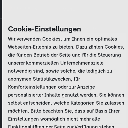
Direkt
MENÜ
zum
Inhalt
Primary
Unternehmen
Cookie-Einstellungen
Anmelden
Passwort zurücksetzen
tabs
Wir verwenden Cookies, um Ihnen ein optimales
Aktivitäten
Webseiten-Erlebnis zu bieten. Dazu zählen Cookies,
Bitte geben Sie Ihre
Zugangsdaten
ein.
die für den Betrieb der Seite und für die Steuerung
Programmkatalog
Bei weiteren Fragen kontaktieren Sie uns bitte
unserer kommerziellen Unternehmensziele
unter
marketing@zdf-studios.com
. Danke für Ihr
notwendig sind, sowie solche, die lediglich zu
Aktuelles
Interesse!
anonymen Statistikzwecken, für
Komforteinstellungen oder zur Anzeige
EN
personalisierter Inhalte genutzt werden. Sie können
E-Mail
selbst entscheiden, welche Kategorien Sie zulassen
Registrieren
möchten. Bitte beachten Sie, dass auf Basis Ihrer
Einstellungen womöglich nicht mehr alle
Passwort
Login
Funktionalitäten der Seite zur Verfügung stehen.