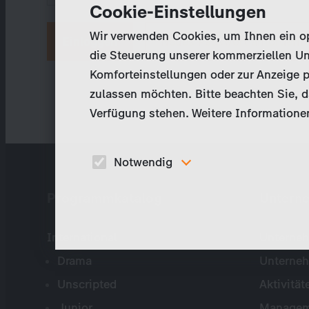
Cookie-Einstellungen
Wir verwenden Cookies, um Ihnen ein opt
Neues Passwort anfordern
die Steuerung unserer kommerziellen Un
Komforteinstellungen oder zur Anzeige p
zulassen möchten. Bitte beachten Sie, da
Verfügung stehen. Weitere Informationen
Notwendig
Diese Cookies sind für den Betrieb der Seite
Programmkatalog
Untern
unbedingt notwendig und ermöglichen beispielswe
sicherheitsrelevante Funktionalitäten.
International
Unterneh
Drama
Unterne
Unscripted
Aktivität
Junior
Managem