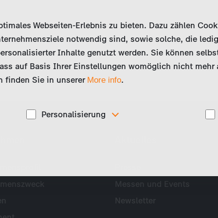
imales Webseiten-Erlebnis zu bieten. Dazu zählen Cookies
ternehmensziele notwendig sind, sowie solche, die ledig
ersonalisierter Inhalte genutzt werden. Sie können selbs
ss auf Basis Ihrer Einstellungen womöglich nicht mehr al
 finden Sie in unserer
.
More info
Personalisierung
Diese Cookies werden genutzt, um Ihnen
ehmen
Aktuelles
ise
personalisierte Inhalte, passend zu Ihren Interessen
anzuzeigen. Somit können wir Ihnen Angebote
präsentieren, die für Sie besonders relevant sind, z.B.
Stellenanzeigen.
mensprofil
Presse
hmenszweck
Messen und Events
en
Newsletter
ent