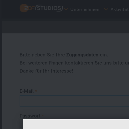
Direkt
Unternehmen
Aktivitä
zum
Inhalt
Primary
tabs
Bitte geben Sie Ihre
Zugangsdaten
ein.
Bei weiteren Fragen kontaktieren Sie uns bitte u
Danke für Ihr Interesse!
E-Mail
Passwort