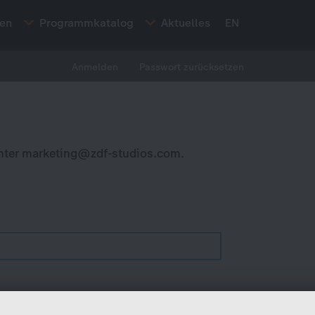
ten
Programmkatalog
Aktuelles
EN
Anmelden
Passwort zurücksetzen
nter
marketing@zdf-studios.com
.