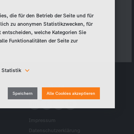
, die für den Betrieb der Seite und für
lich zu anonymen Statistikzwecken, für
t entscheiden, welche Kategorien Sie
le Funktionalitäten der Seite zur
Statistik
Um unser Angebot und unsere Webseite weiter zu
Social Media
verbessern, erfassen wir anonymisierte Daten für
Withdraw
Statistiken und Analysen. Mithilfe dieser Cookies
Speichern
Alle Cookies akzeptieren
können wir beispielsweise die Besucherzahlen und den
consent
Effekt bestimmter Seiten unseres Web-Auftritts
ermitteln und unsere Inhalte optimieren.
Impressum
Meta
Datenschutzerklärung