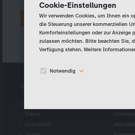
Cookie-Einstellungen
Wir verwenden Cookies, um Ihnen ein opt
Neues Passwort anfordern
die Steuerung unserer kommerziellen Un
Komforteinstellungen oder zur Anzeige p
zulassen möchten. Bitte beachten Sie, da
Verfügung stehen. Weitere Informationen
Notwendig
Diese Cookies sind für den Betrieb der Seite
Programmkatalog
Untern
unbedingt notwendig und ermöglichen beispielswe
sicherheitsrelevante Funktionalitäten.
International
Unterneh
Drama
Unterne
Unscripted
Aktivität
Junior
Managem