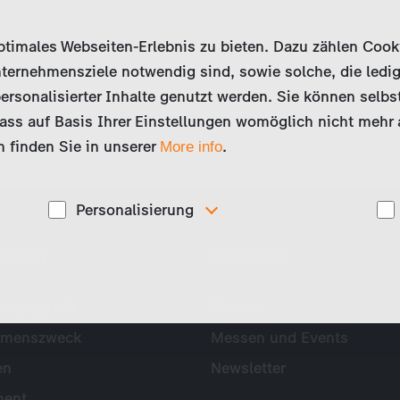
imales Webseiten-Erlebnis zu bieten. Dazu zählen Cookies
ternehmensziele notwendig sind, sowie solche, die ledig
ersonalisierter Inhalte genutzt werden. Sie können selbs
ss auf Basis Ihrer Einstellungen womöglich nicht mehr al
 finden Sie in unserer
.
More info
Personalisierung
Diese Cookies werden genutzt, um Ihnen
ehmen
Aktuelles
ise
personalisierte Inhalte, passend zu Ihren Interessen
anzuzeigen. Somit können wir Ihnen Angebote
präsentieren, die für Sie besonders relevant sind, z.B.
Stellenanzeigen.
mensprofil
Presse
hmenszweck
Messen und Events
en
Newsletter
ent