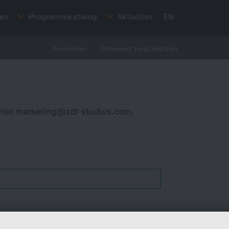
ten
Programmkatalog
Aktuelles
EN
Anmelden
Passwort zurücksetzen
nter
marketing@zdf-studios.com
.