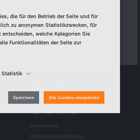
, die für den Betrieb der Seite und für
lich zu anonymen Statistikzwecken, für
t entscheiden, welche Kategorien Sie
le Funktionalitäten der Seite zur
Statistik
Um unser Angebot und unsere Webseite weiter zu
Social Media
verbessern, erfassen wir anonymisierte Daten für
Withdraw
Statistiken und Analysen. Mithilfe dieser Cookies
Speichern
Alle Cookies akzeptieren
können wir beispielsweise die Besucherzahlen und den
consent
Effekt bestimmter Seiten unseres Web-Auftritts
ermitteln und unsere Inhalte optimieren.
Impressum
Meta
Datenschutzerklärung