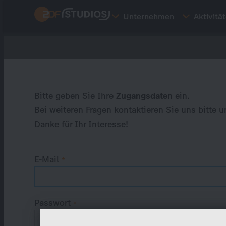
Direkt
Unternehmen
Aktivitä
zum
Inhalt
Primary
tabs
Bitte geben Sie Ihre
Zugangsdaten
ein.
Bei weiteren Fragen kontaktieren Sie uns bitte u
Danke für Ihr Interesse!
E-Mail
Passwort