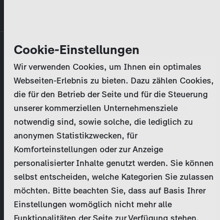
Direkt
MENÜ
zum
Inhalt
Primary
Unternehmen
Cookie-Einstellungen
Anmelden
Passwort zurücksetzen
tabs
Wir verwenden Cookies, um Ihnen ein optimales
Aktivitäten
Webseiten-Erlebnis zu bieten. Dazu zählen Cookies,
Bitte geben Sie Ihre
Zugangsdaten
ein.
die für den Betrieb der Seite und für die Steuerung
Programmkatalog
Bei weiteren Fragen kontaktieren Sie uns bitte
unserer kommerziellen Unternehmensziele
unter
marketing@zdf-studios.com
. Danke für Ihr
notwendig sind, sowie solche, die lediglich zu
Aktuelles
Interesse!
anonymen Statistikzwecken, für
Komforteinstellungen oder zur Anzeige
EN
personalisierter Inhalte genutzt werden. Sie können
E-Mail
selbst entscheiden, welche Kategorien Sie zulassen
Registrieren
möchten. Bitte beachten Sie, dass auf Basis Ihrer
Einstellungen womöglich nicht mehr alle
Passwort
Login
Funktionalitäten der Seite zur Verfügung stehen.