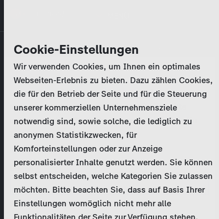
Direkt
MENÜ
zum
Inhalt
Primary
Unternehmen
Cookie-Einstellungen
Anmelden
Passwort zurücksetzen
tabs
Wir verwenden Cookies, um Ihnen ein optimales
Aktivitäten
Webseiten-Erlebnis zu bieten. Dazu zählen Cookies,
Bitte geben Sie Ihre
Zugangsdaten
ein.
die für den Betrieb der Seite und für die Steuerung
Programmkatalog
Bei weiteren Fragen kontaktieren Sie uns bitte
unserer kommerziellen Unternehmensziele
unter
marketing@zdf-studios.com
. Danke für Ihr
notwendig sind, sowie solche, die lediglich zu
Aktuelles
Interesse!
anonymen Statistikzwecken, für
Komforteinstellungen oder zur Anzeige
EN
personalisierter Inhalte genutzt werden. Sie können
E-Mail
selbst entscheiden, welche Kategorien Sie zulassen
Registrieren
möchten. Bitte beachten Sie, dass auf Basis Ihrer
Einstellungen womöglich nicht mehr alle
Passwort
Login
Funktionalitäten der Seite zur Verfügung stehen.