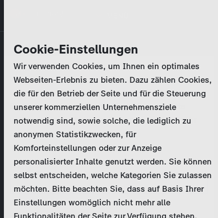
Direkt
MENÜ
zum
Inhalt
Primary
Unternehmen
Cookie-Einstellungen
Anmelden
Passwort zurücksetzen
tabs
Wir verwenden Cookies, um Ihnen ein optimales
Aktivitäten
Webseiten-Erlebnis zu bieten. Dazu zählen Cookies,
Bitte geben Sie Ihre
Zugangsdaten
ein.
die für den Betrieb der Seite und für die Steuerung
Programmkatalog
Bei weiteren Fragen kontaktieren Sie uns bitte
unserer kommerziellen Unternehmensziele
unter
marketing@zdf-studios.com
. Danke für Ihr
notwendig sind, sowie solche, die lediglich zu
Aktuelles
Interesse!
anonymen Statistikzwecken, für
Komforteinstellungen oder zur Anzeige
EN
personalisierter Inhalte genutzt werden. Sie können
E-Mail
selbst entscheiden, welche Kategorien Sie zulassen
Registrieren
möchten. Bitte beachten Sie, dass auf Basis Ihrer
Einstellungen womöglich nicht mehr alle
Passwort
Login
Funktionalitäten der Seite zur Verfügung stehen.