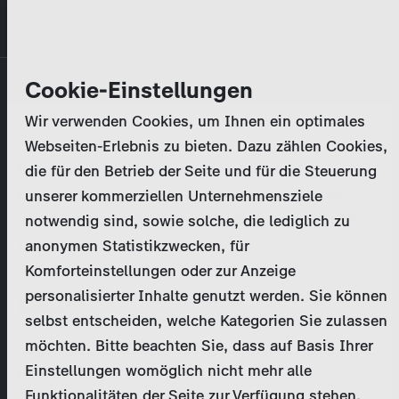
Direkt
MENÜ
zum
Inhalt
Primary
Unternehmen
Cookie-Einstellungen
Anmelden
Passwort zurücksetzen
tabs
Wir verwenden Cookies, um Ihnen ein optimales
Aktivitäten
Webseiten-Erlebnis zu bieten. Dazu zählen Cookies,
Bitte geben Sie Ihre
Zugangsdaten
ein.
die für den Betrieb der Seite und für die Steuerung
Programmkatalog
Bei weiteren Fragen kontaktieren Sie uns bitte
unserer kommerziellen Unternehmensziele
unter
marketing@zdf-studios.com
. Danke für Ihr
notwendig sind, sowie solche, die lediglich zu
Aktuelles
Interesse!
anonymen Statistikzwecken, für
Komforteinstellungen oder zur Anzeige
EN
personalisierter Inhalte genutzt werden. Sie können
E-Mail
selbst entscheiden, welche Kategorien Sie zulassen
Registrieren
möchten. Bitte beachten Sie, dass auf Basis Ihrer
Einstellungen womöglich nicht mehr alle
Passwort
Login
Funktionalitäten der Seite zur Verfügung stehen.