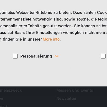
imales Webseiten-Erlebnis zu bieten. Dazu zählen Cookies
ternehmensziele notwendig sind, sowie solche, die ledig
ersonalisierter Inhalte genutzt werden. Sie können selbs
ss auf Basis Ihrer Einstellungen womöglich nicht mehr al
 finden Sie in unserer
.
More info
Personalisierung
Diese Cookies werden genutzt, um Ihnen
ehmen
Aktuelles
ise
personalisierte Inhalte, passend zu Ihren Interessen
anzuzeigen. Somit können wir Ihnen Angebote
präsentieren, die für Sie besonders relevant sind, z.B.
Stellenanzeigen.
mensprofil
Presse
hmenszweck
Messen und Events
en
Newsletter
ent