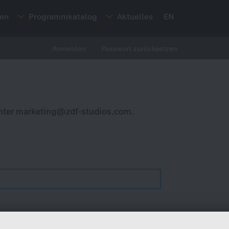
ten
Programmkatalog
Aktuelles
EN
Anmelden
Passwort zurücksetzen
nter
marketing@zdf-studios.com
.