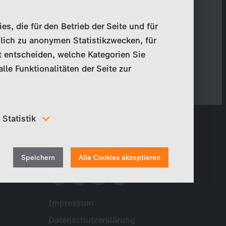
, die für den Betrieb der Seite und für
lich zu anonymen Statistikzwecken, für
t entscheiden, welche Kategorien Sie
le Funktionalitäten der Seite zur
Statistik
Um unser Angebot und unsere Webseite weiter zu
Social Media
verbessern, erfassen wir anonymisierte Daten für
Withdraw
Statistiken und Analysen. Mithilfe dieser Cookies
Speichern
Alle Cookies akzeptieren
können wir beispielsweise die Besucherzahlen und den
consent
Effekt bestimmter Seiten unseres Web-Auftritts
ermitteln und unsere Inhalte optimieren.
Impressum
Meta
Datenschutzerklärung