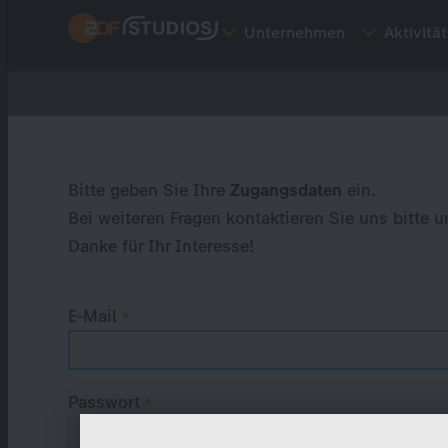
Direkt
Unternehmen
Aktivitä
zum
Inhalt
Primary
tabs
Bitte geben Sie Ihre
Zugangsdaten
ein.
Bei weiteren Fragen kontaktieren Sie uns bitte u
Danke für Ihr Interesse!
E-Mail
Passwort