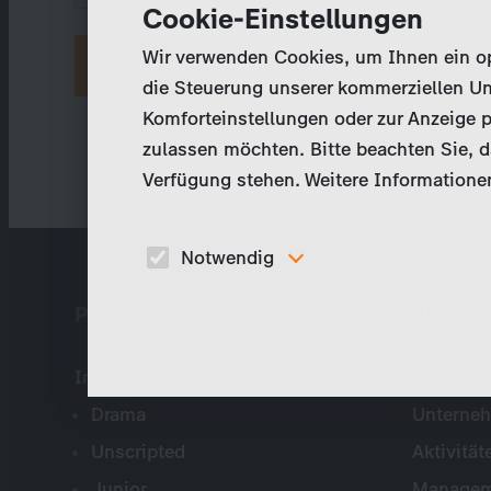
Cookie-Einstellungen
Wir verwenden Cookies, um Ihnen ein opt
Neues Passwort anfordern
die Steuerung unserer kommerziellen Un
Komforteinstellungen oder zur Anzeige p
zulassen möchten. Bitte beachten Sie, da
Verfügung stehen. Weitere Informationen
Notwendig
Diese Cookies sind für den Betrieb der Seite
Programmkatalog
Untern
unbedingt notwendig und ermöglichen beispielswe
sicherheitsrelevante Funktionalitäten.
International
Unterneh
Drama
Unterne
Unscripted
Aktivität
Junior
Managem