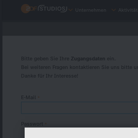
Direkt
Unternehmen
Aktivitä
zum
Inhalt
Primary
tabs
Bitte geben Sie Ihre
Zugangsdaten
ein.
Bei weiteren Fragen kontaktieren Sie uns bitte u
Danke für Ihr Interesse!
E-Mail
Passwort