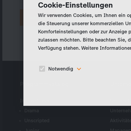
Cookie-Einstellungen
Wir verwenden Cookies, um Ihnen ein opt
Neues Passwort anfordern
die Steuerung unserer kommerziellen Un
Komforteinstellungen oder zur Anzeige p
zulassen möchten. Bitte beachten Sie, da
Verfügung stehen. Weitere Informationen
Notwendig
Diese Cookies sind für den Betrieb der Seite
Programmkatalog
Untern
unbedingt notwendig und ermöglichen beispielswe
sicherheitsrelevante Funktionalitäten.
International
Unterneh
Drama
Unterne
Unscripted
Aktivität
Junior
Managem