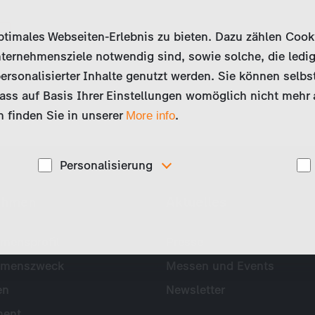
imales Webseiten-Erlebnis zu bieten. Dazu zählen Cookies
ternehmensziele notwendig sind, sowie solche, die ledig
ersonalisierter Inhalte genutzt werden. Sie können selbs
ss auf Basis Ihrer Einstellungen womöglich nicht mehr al
 finden Sie in unserer
.
More info
Personalisierung
Diese Cookies werden genutzt, um Ihnen
ehmen
Aktuelles
ise
personalisierte Inhalte, passend zu Ihren Interessen
anzuzeigen. Somit können wir Ihnen Angebote
präsentieren, die für Sie besonders relevant sind, z.B.
Stellenanzeigen.
mensprofil
Presse
hmenszweck
Messen und Events
en
Newsletter
ent