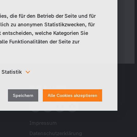
, die für den Betrieb der Seite und für
lich zu anonymen Statistikzwecken, für
t entscheiden, welche Kategorien Sie
le Funktionalitäten der Seite zur
Statistik
Um unser Angebot und unsere Webseite weiter zu
Social Media
verbessern, erfassen wir anonymisierte Daten für
Withdraw
Statistiken und Analysen. Mithilfe dieser Cookies
Speichern
Alle Cookies akzeptieren
können wir beispielsweise die Besucherzahlen und den
consent
Effekt bestimmter Seiten unseres Web-Auftritts
ermitteln und unsere Inhalte optimieren.
Impressum
Meta
Datenschutzerklärung