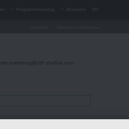
ten
Programmkatalog
Aktuelles
EN
Anmelden
Passwort zurücksetzen
nter
marketing@zdf-studios.com
.