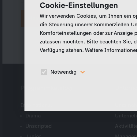
Cookie-Einstellungen
Wir verwenden Cookies, um Ihnen ein opt
Neues Passwort anfordern
die Steuerung unserer kommerziellen Un
Komforteinstellungen oder zur Anzeige p
zulassen möchten. Bitte beachten Sie, da
Verfügung stehen. Weitere Informationen
Notwendig
Diese Cookies sind für den Betrieb der Seite
Programmkatalog
Untern
unbedingt notwendig und ermöglichen beispielswe
sicherheitsrelevante Funktionalitäten.
International
Unterneh
Drama
Unterne
Unscripted
Aktivität
Junior
Managem