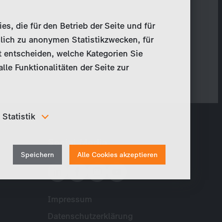
, die für den Betrieb der Seite und für
lich zu anonymen Statistikzwecken, für
t entscheiden, welche Kategorien Sie
le Funktionalitäten der Seite zur
Statistik
Um unser Angebot und unsere Webseite weiter zu
Social Media
verbessern, erfassen wir anonymisierte Daten für
Withdraw
Statistiken und Analysen. Mithilfe dieser Cookies
Speichern
Alle Cookies akzeptieren
können wir beispielsweise die Besucherzahlen und den
consent
Effekt bestimmter Seiten unseres Web-Auftritts
ermitteln und unsere Inhalte optimieren.
Impressum
Meta
Datenschutzerklärung