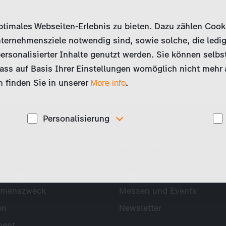
imales Webseiten-Erlebnis zu bieten. Dazu zählen Cookies
ternehmensziele notwendig sind, sowie solche, die ledig
ersonalisierter Inhalte genutzt werden. Sie können selbs
ss auf Basis Ihrer Einstellungen womöglich nicht mehr al
 finden Sie in unserer
.
More info
Personalisierung
Diese Cookies werden genutzt, um Ihnen
ehmen
Aktuelles
ise
personalisierte Inhalte, passend zu Ihren Interessen
anzuzeigen. Somit können wir Ihnen Angebote
präsentieren, die für Sie besonders relevant sind, z.B.
Stellenanzeigen.
mensprofil
Presse
hmenszweck
Messen und Events
en
Newsletter
ent