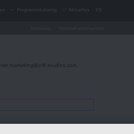
ten
Programmkatalog
Aktuelles
EN
Anmelden
Passwort zurücksetzen
nter
marketing@zdf-studios.com
.