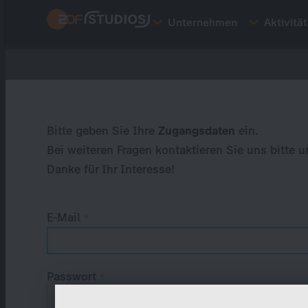
Direkt
Unternehmen
Aktivitä
zum
Inhalt
Primary
tabs
Bitte geben Sie Ihre
Zugangsdaten
ein.
Bei weiteren Fragen kontaktieren Sie uns bitte u
Danke für Ihr Interesse!
E-Mail
Passwort