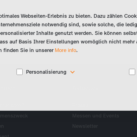
imales Webseiten-Erlebnis zu bieten. Dazu zählen Cookies
ternehmensziele notwendig sind, sowie solche, die ledig
ersonalisierter Inhalte genutzt werden. Sie können selbs
ss auf Basis Ihrer Einstellungen womöglich nicht mehr al
 finden Sie in unserer
.
More info
Personalisierung
Diese Cookies werden genutzt, um Ihnen
ehmen
Aktuelles
ise
personalisierte Inhalte, passend zu Ihren Interessen
anzuzeigen. Somit können wir Ihnen Angebote
präsentieren, die für Sie besonders relevant sind, z.B.
Stellenanzeigen.
mensprofil
Presse
hmenszweck
Messen und Events
en
Newsletter
ent