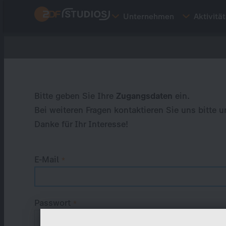
Direkt
Unternehmen
Aktivitä
zum
Inhalt
Primary
tabs
Bitte geben Sie Ihre
Zugangsdaten
ein.
Bei weiteren Fragen kontaktieren Sie uns bitte u
Danke für Ihr Interesse!
E-Mail
Passwort