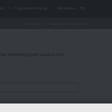
ten
Programmkatalog
Aktuelles
EN
Anmelden
Passwort zurücksetzen
nter
marketing@zdf-studios.com
.