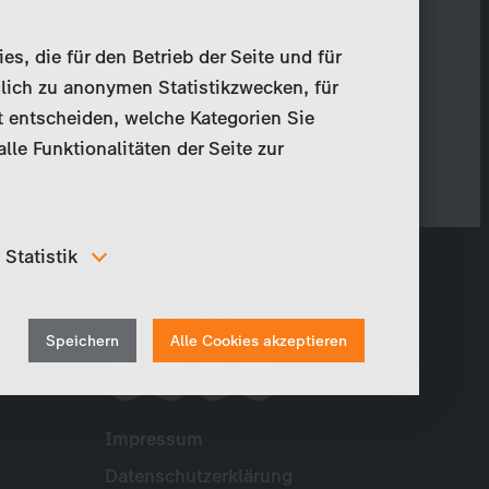
, die für den Betrieb der Seite und für
lich zu anonymen Statistikzwecken, für
t entscheiden, welche Kategorien Sie
le Funktionalitäten der Seite zur
Statistik
Um unser Angebot und unsere Webseite weiter zu
Social Media
verbessern, erfassen wir anonymisierte Daten für
Withdraw
Statistiken und Analysen. Mithilfe dieser Cookies
Speichern
Alle Cookies akzeptieren
können wir beispielsweise die Besucherzahlen und den
consent
Effekt bestimmter Seiten unseres Web-Auftritts
ermitteln und unsere Inhalte optimieren.
Impressum
Meta
Datenschutzerklärung