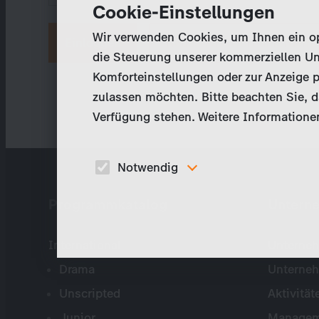
Cookie-Einstellungen
Wir verwenden Cookies, um Ihnen ein opt
Neues Passwort anfordern
die Steuerung unserer kommerziellen Un
Komforteinstellungen oder zur Anzeige p
zulassen möchten. Bitte beachten Sie, da
Verfügung stehen. Weitere Informationen
Notwendig
Diese Cookies sind für den Betrieb der Seite
Programmkatalog
Untern
unbedingt notwendig und ermöglichen beispielswe
sicherheitsrelevante Funktionalitäten.
International
Unterneh
Drama
Unterne
Unscripted
Aktivität
Junior
Managem