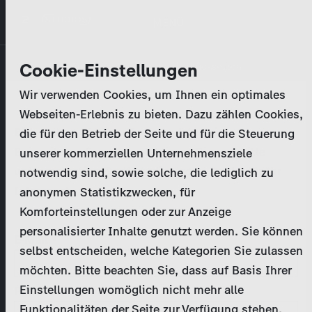
Direkt
MENÜ
zum
Inhalt
Primary
Unternehmen
Cookie-Einstellungen
Anmelden
Passwort zurücksetzen
tabs
Wir verwenden Cookies, um Ihnen ein optimales
Aktivitäten
Webseiten-Erlebnis zu bieten. Dazu zählen Cookies,
Bitte geben Sie Ihre
Zugangsdaten
ein.
die für den Betrieb der Seite und für die Steuerung
Programmkatalog
Bei weiteren Fragen kontaktieren Sie uns bitte
unserer kommerziellen Unternehmensziele
unter
marketing@zdf-studios.com
. Danke für Ihr
notwendig sind, sowie solche, die lediglich zu
Aktuelles
Interesse!
anonymen Statistikzwecken, für
Komforteinstellungen oder zur Anzeige
EN
personalisierter Inhalte genutzt werden. Sie können
E-Mail
selbst entscheiden, welche Kategorien Sie zulassen
Registrieren
möchten. Bitte beachten Sie, dass auf Basis Ihrer
Einstellungen womöglich nicht mehr alle
Passwort
Login
Funktionalitäten der Seite zur Verfügung stehen.