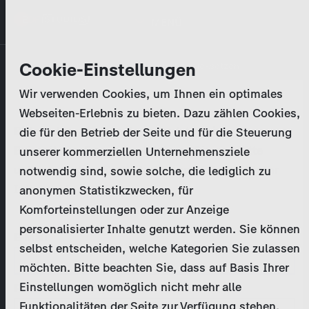
Direkt
MENÜ
zum
Inhalt
Primary
Unternehmen
Cookie-Einstellungen
Anmelden
Passwort zurücksetzen
tabs
Wir verwenden Cookies, um Ihnen ein optimales
Aktivitäten
Webseiten-Erlebnis zu bieten. Dazu zählen Cookies,
Bitte geben Sie Ihre
Zugangsdaten
ein.
die für den Betrieb der Seite und für die Steuerung
Programmkatalog
Bei weiteren Fragen kontaktieren Sie uns bitte
unserer kommerziellen Unternehmensziele
unter
marketing@zdf-studios.com
. Danke für Ihr
notwendig sind, sowie solche, die lediglich zu
Aktuelles
Interesse!
anonymen Statistikzwecken, für
Komforteinstellungen oder zur Anzeige
EN
personalisierter Inhalte genutzt werden. Sie können
E-Mail
selbst entscheiden, welche Kategorien Sie zulassen
Registrieren
möchten. Bitte beachten Sie, dass auf Basis Ihrer
Einstellungen womöglich nicht mehr alle
Passwort
Login
Funktionalitäten der Seite zur Verfügung stehen.