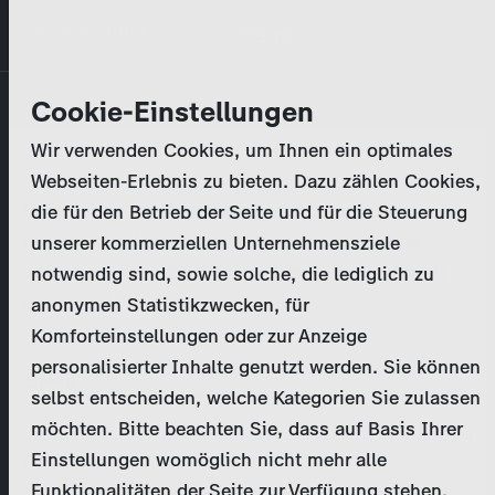
Direkt
MENÜ
zum
Inhalt
Primary
Unternehmen
Cookie-Einstellungen
Anmelden
Passwort zurücksetzen
tabs
Wir verwenden Cookies, um Ihnen ein optimales
Aktivitäten
Webseiten-Erlebnis zu bieten. Dazu zählen Cookies,
Bitte geben Sie Ihre
Zugangsdaten
ein.
die für den Betrieb der Seite und für die Steuerung
Programmkatalog
Bei weiteren Fragen kontaktieren Sie uns bitte
unserer kommerziellen Unternehmensziele
unter
marketing@zdf-studios.com
. Danke für Ihr
notwendig sind, sowie solche, die lediglich zu
Aktuelles
Interesse!
anonymen Statistikzwecken, für
Komforteinstellungen oder zur Anzeige
EN
personalisierter Inhalte genutzt werden. Sie können
E-Mail
selbst entscheiden, welche Kategorien Sie zulassen
Registrieren
möchten. Bitte beachten Sie, dass auf Basis Ihrer
Einstellungen womöglich nicht mehr alle
Passwort
Login
Funktionalitäten der Seite zur Verfügung stehen.