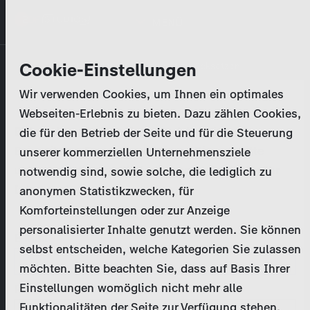
Direkt
MENÜ
zum
Inhalt
Primary
Unternehmen
Cookie-Einstellungen
Anmelden
Passwort zurücksetzen
tabs
Wir verwenden Cookies, um Ihnen ein optimales
Aktivitäten
Webseiten-Erlebnis zu bieten. Dazu zählen Cookies,
Bitte geben Sie Ihre
Zugangsdaten
ein.
die für den Betrieb der Seite und für die Steuerung
Programmkatalog
Bei weiteren Fragen kontaktieren Sie uns bitte
unserer kommerziellen Unternehmensziele
unter
marketing@zdf-studios.com
. Danke für Ihr
notwendig sind, sowie solche, die lediglich zu
Aktuelles
Interesse!
anonymen Statistikzwecken, für
Komforteinstellungen oder zur Anzeige
EN
personalisierter Inhalte genutzt werden. Sie können
E-Mail
selbst entscheiden, welche Kategorien Sie zulassen
Registrieren
möchten. Bitte beachten Sie, dass auf Basis Ihrer
Einstellungen womöglich nicht mehr alle
Passwort
Login
Funktionalitäten der Seite zur Verfügung stehen.