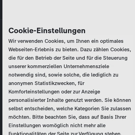
Direkt
MENÜ
zum
Inhalt
Primary
Unternehmen
Cookie-Einstellungen
Anmelden
Passwort zurücksetzen
tabs
Wir verwenden Cookies, um Ihnen ein optimales
Aktivitäten
Webseiten-Erlebnis zu bieten. Dazu zählen Cookies,
Bitte geben Sie Ihre
Zugangsdaten
ein.
die für den Betrieb der Seite und für die Steuerung
Programmkatalog
Bei weiteren Fragen kontaktieren Sie uns bitte
unserer kommerziellen Unternehmensziele
unter
marketing@zdf-studios.com
. Danke für Ihr
notwendig sind, sowie solche, die lediglich zu
Aktuelles
Interesse!
anonymen Statistikzwecken, für
Komforteinstellungen oder zur Anzeige
EN
personalisierter Inhalte genutzt werden. Sie können
E-Mail
selbst entscheiden, welche Kategorien Sie zulassen
Registrieren
möchten. Bitte beachten Sie, dass auf Basis Ihrer
Einstellungen womöglich nicht mehr alle
Passwort
Login
Funktionalitäten der Seite zur Verfügung stehen.