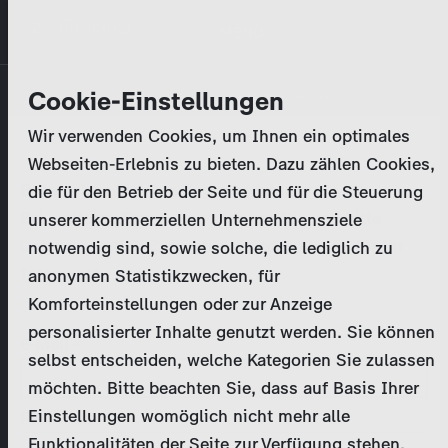
Direkt
MENÜ
zum
Inhalt
Primary
Unternehmen
Cookie-Einstellungen
Anmelden
Passwort zurücksetzen
tabs
Wir verwenden Cookies, um Ihnen ein optimales
Aktivitäten
Webseiten-Erlebnis zu bieten. Dazu zählen Cookies,
Bitte geben Sie Ihre
Zugangsdaten
ein.
die für den Betrieb der Seite und für die Steuerung
Programmkatalog
Bei weiteren Fragen kontaktieren Sie uns bitte
unserer kommerziellen Unternehmensziele
unter
marketing@zdf-studios.com
. Danke für Ihr
notwendig sind, sowie solche, die lediglich zu
Aktuelles
Interesse!
anonymen Statistikzwecken, für
Komforteinstellungen oder zur Anzeige
EN
personalisierter Inhalte genutzt werden. Sie können
E-Mail
selbst entscheiden, welche Kategorien Sie zulassen
Registrieren
möchten. Bitte beachten Sie, dass auf Basis Ihrer
Einstellungen womöglich nicht mehr alle
Passwort
Login
Funktionalitäten der Seite zur Verfügung stehen.