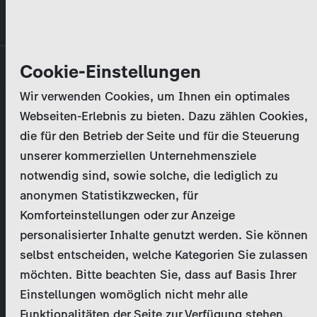
Direkt
MENÜ
zum
Inhalt
Primary
Unternehmen
Cookie-Einstellungen
Anmelden
Passwort zurücksetzen
tabs
Wir verwenden Cookies, um Ihnen ein optimales
Aktivitäten
Webseiten-Erlebnis zu bieten. Dazu zählen Cookies,
Bitte geben Sie Ihre
Zugangsdaten
ein.
die für den Betrieb der Seite und für die Steuerung
Programmkatalog
Bei weiteren Fragen kontaktieren Sie uns bitte
unserer kommerziellen Unternehmensziele
unter
marketing@zdf-studios.com
. Danke für Ihr
notwendig sind, sowie solche, die lediglich zu
Aktuelles
Interesse!
anonymen Statistikzwecken, für
Komforteinstellungen oder zur Anzeige
EN
personalisierter Inhalte genutzt werden. Sie können
E-Mail
selbst entscheiden, welche Kategorien Sie zulassen
Registrieren
möchten. Bitte beachten Sie, dass auf Basis Ihrer
Einstellungen womöglich nicht mehr alle
Passwort
Login
Funktionalitäten der Seite zur Verfügung stehen.