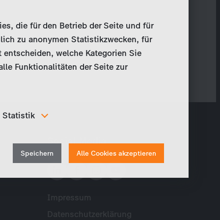
, die für den Betrieb der Seite und für
lich zu anonymen Statistikzwecken, für
t entscheiden, welche Kategorien Sie
le Funktionalitäten der Seite zur
Statistik
Um unser Angebot und unsere Webseite weiter zu
Social Media
verbessern, erfassen wir anonymisierte Daten für
Withdraw
Statistiken und Analysen. Mithilfe dieser Cookies
Speichern
Alle Cookies akzeptieren
können wir beispielsweise die Besucherzahlen und den
consent
Effekt bestimmter Seiten unseres Web-Auftritts
ermitteln und unsere Inhalte optimieren.
Impressum
Meta
Datenschutzerklärung