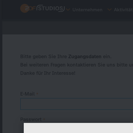
Direkt
Unternehmen
Aktivitä
zum
Inhalt
Primary
tabs
Bitte geben Sie Ihre
Zugangsdaten
ein.
Bei weiteren Fragen kontaktieren Sie uns bitte u
Danke für Ihr Interesse!
E-Mail
Passwort