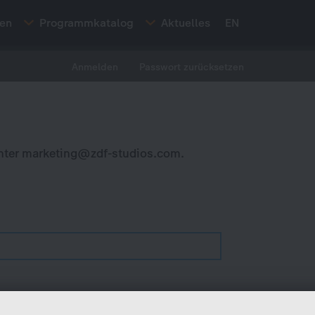
ten
Programmkatalog
Aktuelles
EN
Anmelden
Passwort zurücksetzen
nter
marketing@zdf-studios.com
.