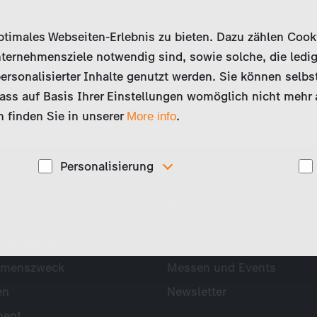
imales Webseiten-Erlebnis zu bieten. Dazu zählen Cookies
ternehmensziele notwendig sind, sowie solche, die ledig
ersonalisierter Inhalte genutzt werden. Sie können selbs
ss auf Basis Ihrer Einstellungen womöglich nicht mehr al
 finden Sie in unserer
.
More info
Personalisierung
Diese Cookies werden genutzt, um Ihnen
ehmen
Aktuelles
ise
personalisierte Inhalte, passend zu Ihren Interessen
anzuzeigen. Somit können wir Ihnen Angebote
präsentieren, die für Sie besonders relevant sind, z.B.
Stellenanzeigen.
mensprofil
Presse
hmenszweck
Messen und Events
en
Newsletter
ent