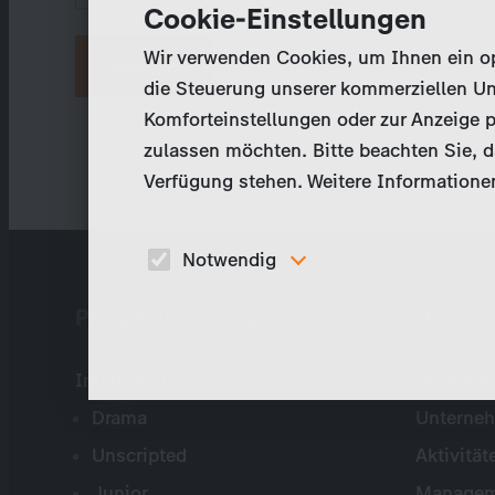
Cookie-Einstellungen
Wir verwenden Cookies, um Ihnen ein opt
Neues Passwort anfordern
die Steuerung unserer kommerziellen Un
Komforteinstellungen oder zur Anzeige p
zulassen möchten. Bitte beachten Sie, da
Verfügung stehen. Weitere Informationen
Notwendig
Diese Cookies sind für den Betrieb der Seite
Programmkatalog
Untern
unbedingt notwendig und ermöglichen beispielswe
sicherheitsrelevante Funktionalitäten.
International
Unterneh
Drama
Unterne
Unscripted
Aktivität
Junior
Managem