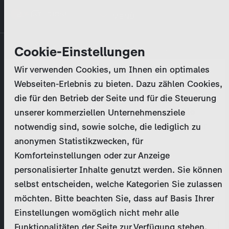
Direkt
MENÜ
zum
Inhalt
Primary
Unternehmen
Cookie-Einstellungen
Anmelden
Passwort zurücksetzen
tabs
Wir verwenden Cookies, um Ihnen ein optimales
Aktivitäten
Webseiten-Erlebnis zu bieten. Dazu zählen Cookies,
Bitte geben Sie Ihre
Zugangsdaten
ein.
die für den Betrieb der Seite und für die Steuerung
Programmkatalog
Bei weiteren Fragen kontaktieren Sie uns bitte
unserer kommerziellen Unternehmensziele
unter
marketing@zdf-studios.com
. Danke für Ihr
notwendig sind, sowie solche, die lediglich zu
Aktuelles
Interesse!
anonymen Statistikzwecken, für
Komforteinstellungen oder zur Anzeige
EN
personalisierter Inhalte genutzt werden. Sie können
E-Mail
selbst entscheiden, welche Kategorien Sie zulassen
Registrieren
möchten. Bitte beachten Sie, dass auf Basis Ihrer
Einstellungen womöglich nicht mehr alle
Passwort
Login
Funktionalitäten der Seite zur Verfügung stehen.