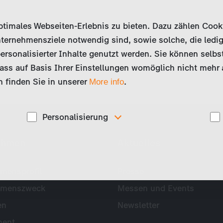
imales Webseiten-Erlebnis zu bieten. Dazu zählen Cookies
ternehmensziele notwendig sind, sowie solche, die ledig
ersonalisierter Inhalte genutzt werden. Sie können selbs
ss auf Basis Ihrer Einstellungen womöglich nicht mehr al
 finden Sie in unserer
.
More info
Personalisierung
Diese Cookies werden genutzt, um Ihnen
ehmen
Aktuelles
ise
personalisierte Inhalte, passend zu Ihren Interessen
anzuzeigen. Somit können wir Ihnen Angebote
präsentieren, die für Sie besonders relevant sind, z.B.
Stellenanzeigen.
mensprofil
Presse
hmenszweck
Messen und Events
en
Newsletter
ent