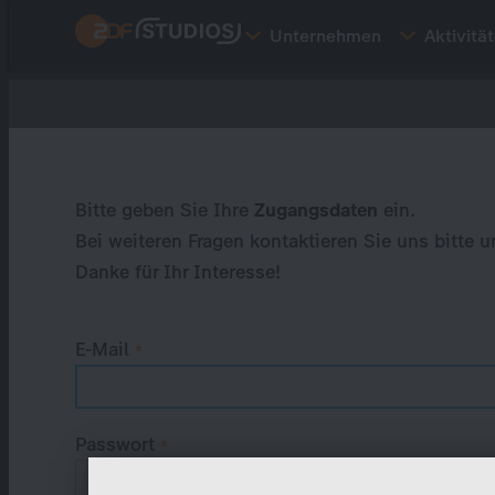
Direkt
Unternehmen
Aktivitä
zum
Inhalt
Primary
tabs
Bitte geben Sie Ihre
Zugangsdaten
ein.
Bei weiteren Fragen kontaktieren Sie uns bitte u
Danke für Ihr Interesse!
E-Mail
Passwort