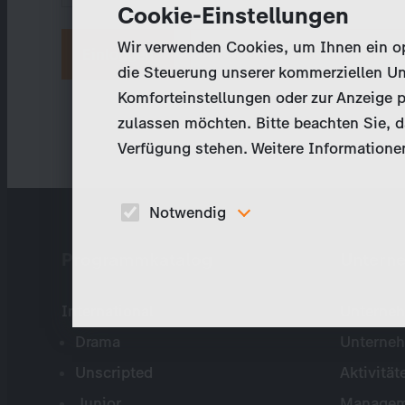
Cookie-Einstellungen
Wir verwenden Cookies, um Ihnen ein opt
Neues Passwort anfordern
die Steuerung unserer kommerziellen Un
Komforteinstellungen oder zur Anzeige p
zulassen möchten. Bitte beachten Sie, da
Verfügung stehen. Weitere Informationen
Notwendig
Diese Cookies sind für den Betrieb der Seite
Programmkatalog
Untern
unbedingt notwendig und ermöglichen beispielswe
sicherheitsrelevante Funktionalitäten.
International
Unterneh
Drama
Unterne
Unscripted
Aktivität
Junior
Managem