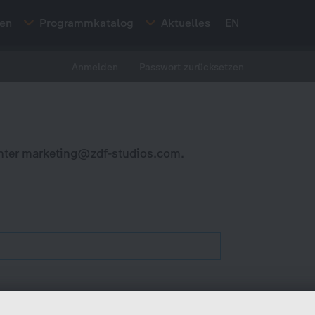
ten
Programmkatalog
Aktuelles
EN
Anmelden
Passwort zurücksetzen
nter
marketing@zdf-studios.com
.