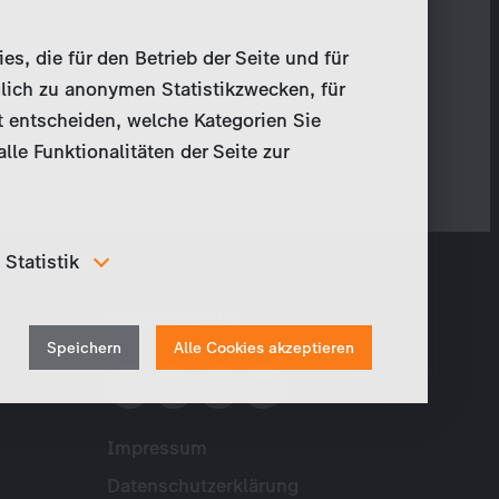
, die für den Betrieb der Seite und für
lich zu anonymen Statistikzwecken, für
t entscheiden, welche Kategorien Sie
le Funktionalitäten der Seite zur
Statistik
Um unser Angebot und unsere Webseite weiter zu
Social Media
verbessern, erfassen wir anonymisierte Daten für
Withdraw
Statistiken und Analysen. Mithilfe dieser Cookies
Speichern
Alle Cookies akzeptieren
können wir beispielsweise die Besucherzahlen und den
consent
Effekt bestimmter Seiten unseres Web-Auftritts
ermitteln und unsere Inhalte optimieren.
Impressum
Meta
Datenschutzerklärung