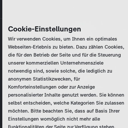
Direkt
MENÜ
zum
Inhalt
Unternehmen
Cookie-Einstellungen
Wir verwenden Cookies, um Ihnen ein optimales
Aktivitäten
Webseiten-Erlebnis zu bieten. Dazu zählen Cookies,
die für den Betrieb der Seite und für die Steuerung
Programmkatalog
unserer kommerziellen Unternehmensziele
notwendig sind, sowie solche, die lediglich zu
Aktuelles
anonymen Statistikzwecken, für
Komforteinstellungen oder zur Anzeige
EN
personalisierter Inhalte genutzt werden. Sie können
Trailer ansehen
selbst entscheiden, welche Kategorien Sie zulassen
Registrieren
möchten. Bitte beachten Sie, dass auf Basis Ihrer
Programm ansehen
Einstellungen womöglich nicht mehr alle
Login
Funktionalitäten der Seite zur Verfügung stehen.