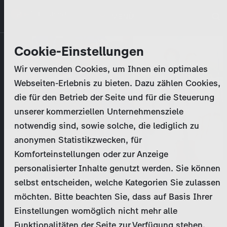
Direkt
MENÜ
zum
Inhalt
Unternehmen
Cookie-Einstellungen
Wir verwenden Cookies, um Ihnen ein optimales
Aktivitäten
Webseiten-Erlebnis zu bieten. Dazu zählen Cookies,
die für den Betrieb der Seite und für die Steuerung
Programmkatalog
unserer kommerziellen Unternehmensziele
notwendig sind, sowie solche, die lediglich zu
Aktuelles
anonymen Statistikzwecken, für
Komforteinstellungen oder zur Anzeige
EN
personalisierter Inhalte genutzt werden. Sie können
Trailer ansehen
selbst entscheiden, welche Kategorien Sie zulassen
Registrieren
möchten. Bitte beachten Sie, dass auf Basis Ihrer
Einstellungen womöglich nicht mehr alle
The Athena
Login
Funktionalitäten der Seite zur Verfügung stehen.