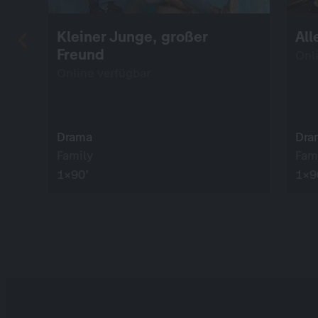
Kleiner Junge, großer
All
Freund
Onl
Online verfügbar
Drama
Dra
Family
Fam
1×90’
1×9