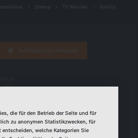
rnational
Drama
TV Movies
Family
Informationen anfordern
Format
1×90’
Produktionsfirma
Hager Moss Film – Kirsten Hager, Anja Föringer
, die für den Betrieb der Seite und für
lich zu anonymen Statistikzwecken, für
Cast
t entscheiden, welche Kategorien Sie
Julia-Maria Köhler, Valerie Niehaus, Marlene