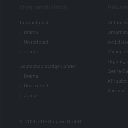
Programmkatalog
Untern
International
Unterneh
Drama
Unterne
Unscripted
Aktivität
Junior
Managem
Organig
Deutschsprachige Länder
Genre-Be
Drama
Affiliates
Unscripted
Karriere
Junior
© 2026 ZDF Studios GmbH