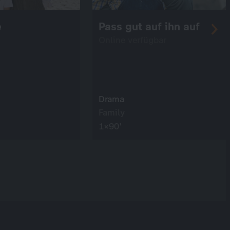
e
Pass gut auf ihn auf
Online verfügbar
Drama
Family
1×90’