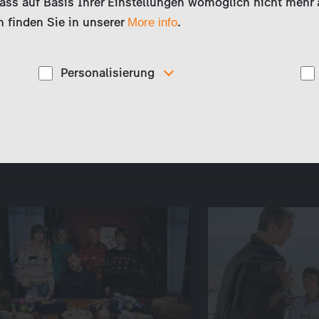
ss auf Basis Ihrer Einstellungen womöglich nicht mehr al
 finden Sie in unserer
.
More info
Personalisierung
Diese Cookies werden genutzt, um Ihnen
ise
personalisierte Inhalte, passend zu Ihren Interessen
anzuzeigen. Somit können wir Ihnen Angebote
präsentieren, die für Sie besonders relevant sind, z.B.
Stellenanzeigen.