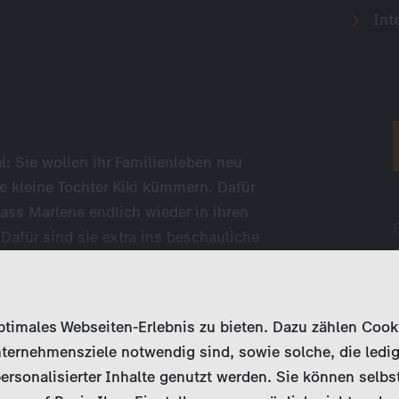
Inte
: Sie wollen ihr Familienleben neu
e kleine Tochter Kiki kümmern. Dafür
ass Marlene endlich wieder in ihren
Dafür sind sie extra ins beschauliche
 da kommt plötzlich die Absage von
ierung sofort geschlossen werden.
imales Webseiten-Erlebnis zu bieten. Dazu zählen Cookies
ternehmensziele notwendig sind, sowie solche, die ledig
ersonalisierter Inhalte genutzt werden. Sie können selbs