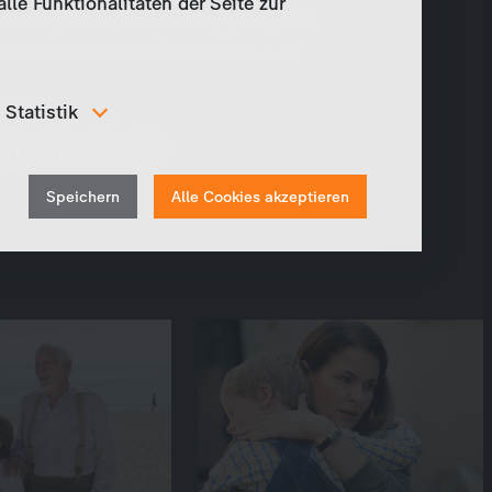
le Funktionalitäten der Seite zur
Morreis, Yasemin Cetinkaya, Stephan
Grossmann, Sebastian Ströbel a. o.
Teilen
Statistik
Um unser Angebot und unsere Webseite weiter zu
verbessern, erfassen wir anonymisierte Daten für
Withdraw
Statistiken und Analysen. Mithilfe dieser Cookies
Speichern
Alle Cookies akzeptieren
können wir beispielsweise die Besucherzahlen und den
consent
Effekt bestimmter Seiten unseres Web-Auftritts
ermitteln und unsere Inhalte optimieren.