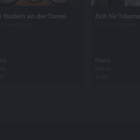
e Nadeln an der Tanne
Zeit für Träum
ine verfügbar
Online verfügbar
ma
Drama
ily
Family
0’
1×90’