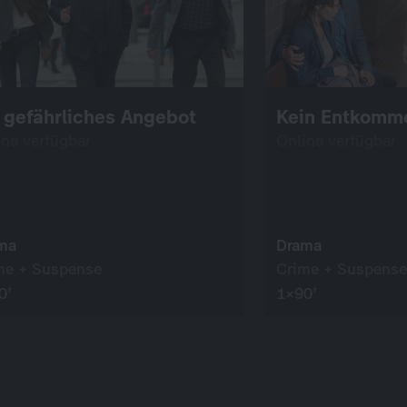
 gefährliches Angebot
Kein Entkomm
ine verfügbar
Online verfügbar
ma
Drama
me + Suspense
Crime + Suspense
0’
1×90’