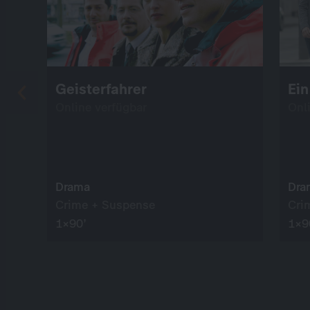
Geisterfahrer
Ein
Online verfügbar
Onl
Drama
Dra
Crime + Suspense
Cri
1×90’
1×9