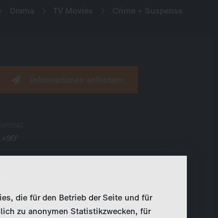
Drama
TV Movies
Crime + Suspense
Informationen anfordern
Format
1×90’
Verfügbar
ready-made
, die für den Betrieb der Seite und für
Produktionsfirma
lich zu anonymen Statistikzwecken, für
Senator Film