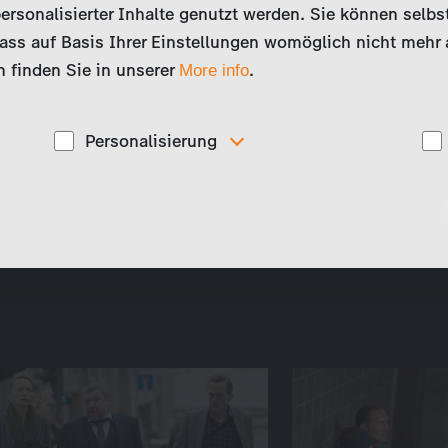
ersonalisierter Inhalte genutzt werden. Sie können selbs
ss auf Basis Ihrer Einstellungen womöglich nicht mehr al
 finden Sie in unserer
.
More info
Personalisierung
Diese Cookies werden genutzt, um Ihnen
ise
personalisierte Inhalte, passend zu Ihren Interessen
anzuzeigen. Somit können wir Ihnen Angebote
präsentieren, die für Sie besonders relevant sind, z.B.
Stellenanzeigen.