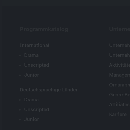
Programmkatalog
Untern
International
Unterneh
Drama
Unterne
Unscripted
Aktivität
Junior
Managem
Organig
Deutschsprachige Länder
Genre-Be
Drama
Affiliates
Unscripted
Karriere
Junior