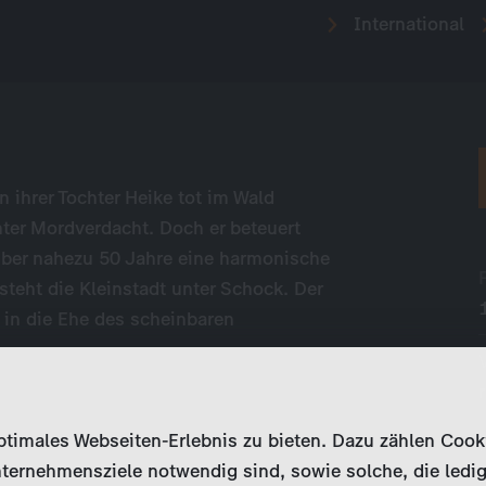
International
 ihrer Tochter Heike tot im Wald
ter Mordverdacht. Doch er beteuert
über nahezu 50 Jahre eine harmonische
teht die Kleinstadt unter Schock. Der
 in die Ehe des scheinbaren
imales Webseiten-Erlebnis zu bieten. Dazu zählen Cookies
ternehmensziele notwendig sind, sowie solche, die ledig