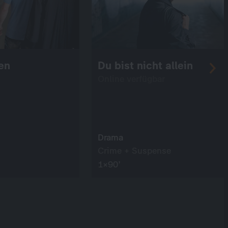
en
Du bist nicht allein
Online verfügbar
Drama
Crime + Suspense
1×90’