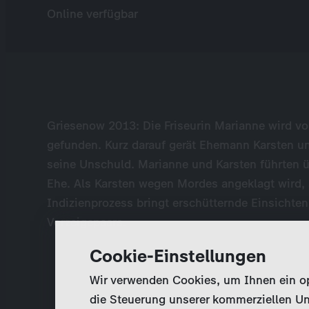
Online verfügbar
Griesenow 2013: Die Friseurin Marianne wird von
gefunden. Kurz darauf gerät Ehemann Karsten un
seine Unschuld. Marianne und Karsten führten 
Ehe. Als Karsten wegen Mordes angeklagt wird, s
Indizienprozess bringt erschütternde Einsichten
Vorzeigepaars.
Cookie-Einstellungen
Wir verwenden Cookies, um Ihnen ein opt
die Steuerung unserer kommerziellen Un