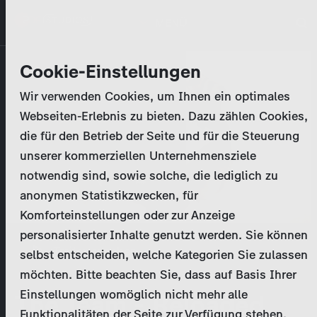
Direkt
MENÜ
zum
Inhalt
Unternehmen
Cookie-Einstellungen
Wir verwenden Cookies, um Ihnen ein optimales
Aktivitäten
Webseiten-Erlebnis zu bieten. Dazu zählen Cookies,
die für den Betrieb der Seite und für die Steuerung
Programmkatalog
unserer kommerziellen Unternehmensziele
notwendig sind, sowie solche, die lediglich zu
Aktuelles
anonymen Statistikzwecken, für
Komforteinstellungen oder zur Anzeige
EN
personalisierter Inhalte genutzt werden. Sie können
Trailer ansehen
selbst entscheiden, welche Kategorien Sie zulassen
Registrieren
möchten. Bitte beachten Sie, dass auf Basis Ihrer
Einstellungen womöglich nicht mehr alle
The Team - Reloaded
Login
Funktionalitäten der Seite zur Verfügung stehen.