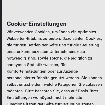
Direkt
MENÜ
zum
Inhalt
Unternehmen
Cookie-Einstellungen
Wir verwenden Cookies, um Ihnen ein optimales
Aktivitäten
Webseiten-Erlebnis zu bieten. Dazu zählen Cookies,
die für den Betrieb der Seite und für die Steuerung
Programmkatalog
unserer kommerziellen Unternehmensziele
notwendig sind, sowie solche, die lediglich zu
Aktuelles
anonymen Statistikzwecken, für
Komforteinstellungen oder zur Anzeige
EN
personalisierter Inhalte genutzt werden. Sie können
Trailer ansehen
selbst entscheiden, welche Kategorien Sie zulassen
Registrieren
möchten. Bitte beachten Sie, dass auf Basis Ihrer
Einstellungen womöglich nicht mehr alle
Dr. Nice – Genial, aber
Login
Funktionalitäten der Seite zur Verfügung stehen.