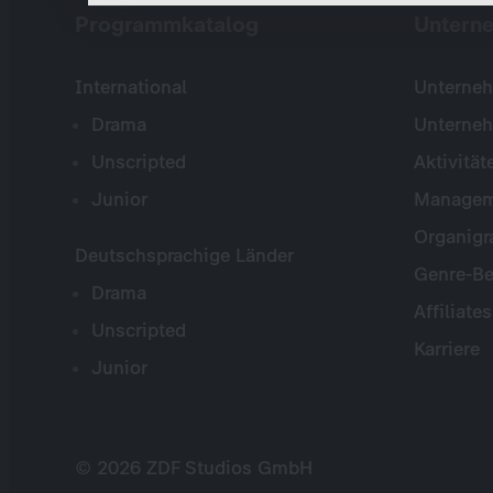
Programmkatalog
Untern
International
Unterneh
Drama
Unterne
Unscripted
Aktivität
Junior
Managem
Organig
Deutschsprachige Länder
Genre-Be
Drama
Affiliates
Unscripted
Karriere
Junior
© 2026 ZDF Studios GmbH