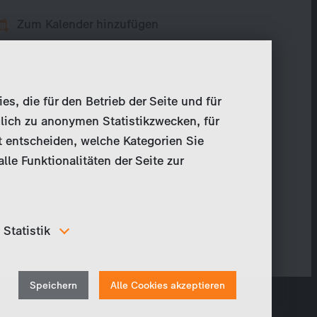
Zum Kalender hinzufügen
, die für den Betrieb der Seite und für
lich zu anonymen Statistikzwecken, für
t entscheiden, welche Kategorien Sie
le Funktionalitäten der Seite zur
Statistik
Um unser Angebot und unsere Webseite weiter zu
verbessern, erfassen wir anonymisierte Daten für
Withdraw
Statistiken und Analysen. Mithilfe dieser Cookies
Speichern
Alle Cookies akzeptieren
können wir beispielsweise die Besucherzahlen und den
consent
Effekt bestimmter Seiten unseres Web-Auftritts
ermitteln und unsere Inhalte optimieren.