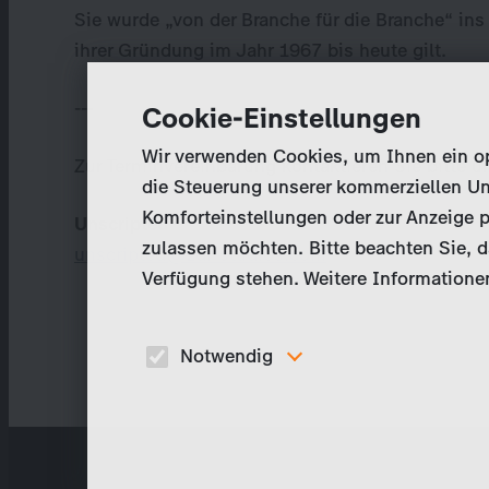
Sie wurde „von der Branche für die Branche“ ins
ihrer Gründung im Jahr 1967 bis heute gilt.
---
Cookie-Einstellungen
Wir verwenden Cookies, um Ihnen ein opt
Zur Terminvereinbarung kontaktieren Sie bitte u
die Steuerung unserer kommerziellen Un
Komforteinstellungen oder zur Anzeige p
Unscripted
zulassen möchten. Bitte beachten Sie, da
unscripted@zdf-studios.com
Verfügung stehen. Weitere Informationen
Notwendig
Diese Cookies sind für den Betrieb der Seite
unbedingt notwendig und ermöglichen beispielswe
sicherheitsrelevante Funktionalitäten.