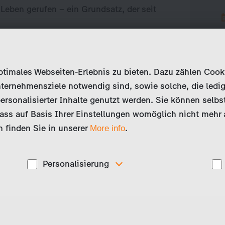
 Leben gerufen – ein Grundsatz, der seit
imales Webseiten-Erlebnis zu bieten. Dazu zählen Cookies
nser Junior Team:
ternehmensziele notwendig sind, sowie solche, die ledig
ersonalisierter Inhalte genutzt werden. Sie können selbs
ss auf Basis Ihrer Einstellungen womöglich nicht mehr al
 finden Sie in unserer
.
More info
Personalisierung
Diese Cookies werden genutzt, um Ihnen
ise
personalisierte Inhalte, passend zu Ihren Interessen
anzuzeigen. Somit können wir Ihnen Angebote
präsentieren, die für Sie besonders relevant sind, z.B.
Stellenanzeigen.