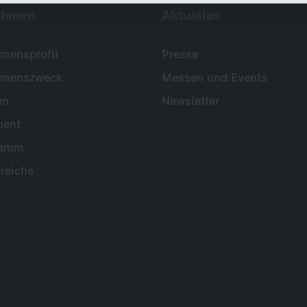
ehmen
Aktuelles
mensprofil
Presse
hmenszweck
Messen und Events
en
Newsletter
ent
ramm
reiche